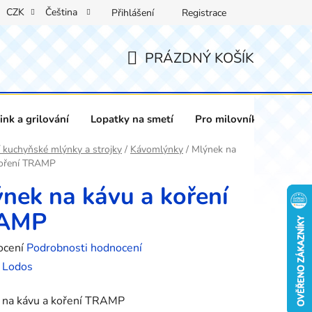
CZK
Čeština
Přihlášení
Registrace
PRÁZDNÝ KOŠÍK
NÁKUPNÍ
KOŠÍK
nk a grilování
Lopatky na smetí
Pro milovníky vína
 kuchyňské mlýnky a strojky
/
Kávomlýnky
/
Mlýnek na
koření TRAMP
nek na kávu a koření
AMP
né
ocení
Podrobnosti hodnocení
ení
:
Lodos
tu
 na kávu a koření TRAMP