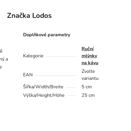
Značka
Lodos
Doplňkové parametry
Ruční
vě
Kategorie
mlýnky
ný a
na kávu
e
Zvolte
EAN
variantu
Šířka/Width/Breite
5 cm
Výška/Height/Höhe
25 cm