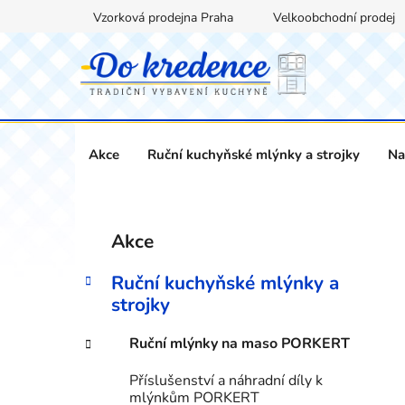
Přejít
Vzorková prodejna Praha
Velkoobchodní prodej
na
obsah
Akce
Ruční kuchyňské mlýnky a strojky
Na
P
K
Přeskočit
Akce
a
kategorie
o
t
s
Ruční kuchyňské mlýnky a
e
t
strojky
g
r
o
Ruční mlýnky na maso PORKERT
a
r
i
n
Příslušenství a náhradní díly k
e
n
mlýnkům PORKERT