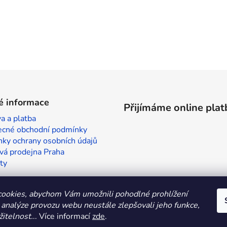
é informace
Přijímáme online plat
a a platba
cné obchodní podmínky
ky ochrany osobních údajů
vá prodejna Praha
ty
ookies, abychom Vám umožnili pohodlné prohlížení
 analýze provozu webu neustále zlepšovali jeho funkce,
itelnost.
.. Více informací
zde
.