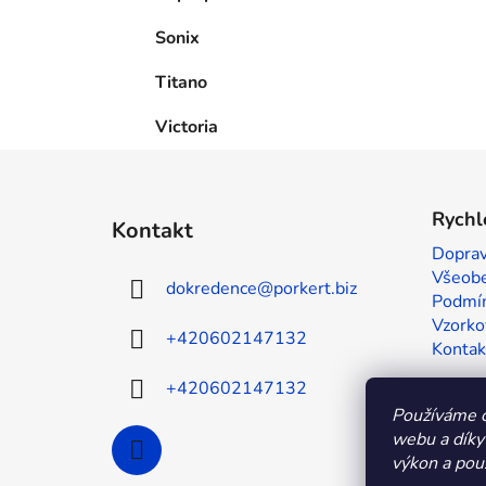
Sonix
Titano
Victoria
Z
á
Rychl
Kontakt
p
Doprav
a
Všeobe
dokredence
@
porkert.biz
t
Podmín
í
Vzorko
+420602147132
Kontak
+420602147132
Používáme c
webu a díky
výkon a použ