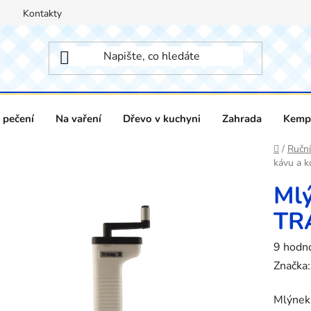
Kontakty
 pečení
Na vaření
Dřevo v kuchyni
Zahrada
Kempi
Domů
/
Ruční
kávu a 
Mlý
TR
Průměr
9 hodn
hodnoc
Značka
produk
Mlýnek
je