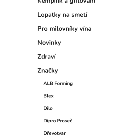
Kempink a grilování
Lopatky na smetí
Pro milovníky vína
Novinky
Zdraví
Značky
ALB Forming
Blex
Dilo
Dipro Proseč
Dřevotvar