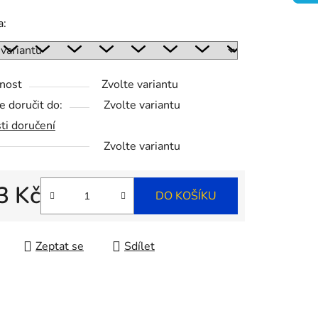
a:
ek.
nost
Zvolte variantu
 doručit do:
Zvolte variantu
ti doručení
Zvolte variantu
3 Kč
DO KOŠÍKU
 cena:
Zeptat se
Sdílet