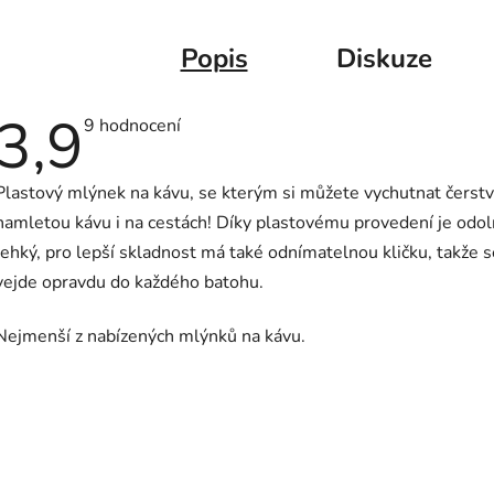
Popis
Diskuze
3,9
Průměrné
9 hodnocení
hodnocení
produktu
je
Plastový mlýnek na kávu, se kterým si můžete vychutnat čerst
3,9
z
namletou kávu i na cestách! Díky plastovému provedení je odol
5
hvězdiček.
lehký, pro lepší skladnost má také odnímatelnou kličku, takže s
vejde opravdu do každého batohu.
Nejmenší z nabízených mlýnků na kávu.