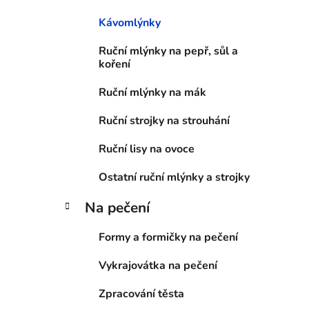
í
Kávomlýnky
p
a
Ruční mlýnky na pepř, sůl a
n
koření
e
Ruční mlýnky na mák
l
Ruční strojky na strouhání
Ruční lisy na ovoce
Ostatní ruční mlýnky a strojky
Na pečení
Formy a formičky na pečení
Vykrajovátka na pečení
Zpracování těsta