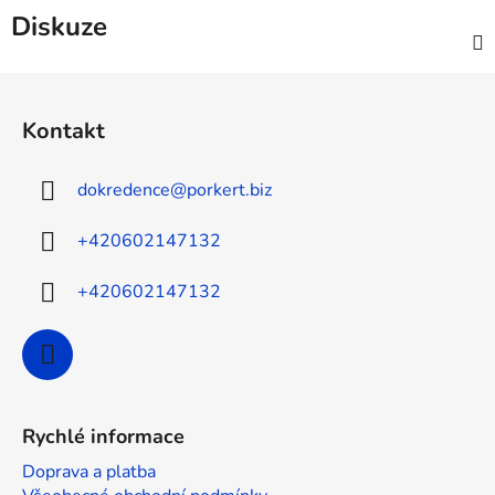
Diskuze
Z
á
Kontakt
p
a
dokredence
@
porkert.biz
t
í
+420602147132
+420602147132
Rychlé informace
Doprava a platba