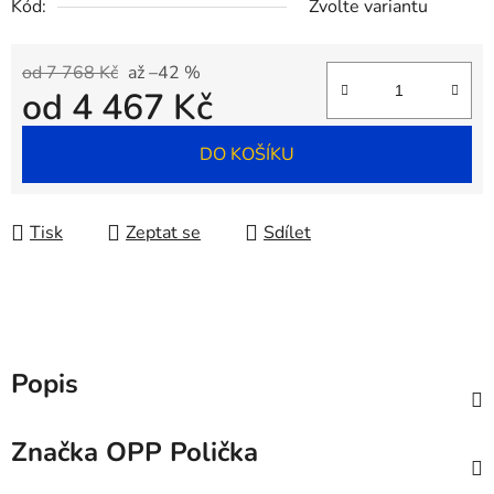
Kód:
Zvolte variantu
od 7 768 Kč
až –42 %
od
4 467 Kč
Měrná cena:
DO KOŠÍKU
Tisk
Zeptat se
Sdílet
Popis
Značka
OPP Polička