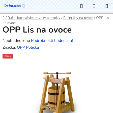
Přejít
Hledat
NÁKUP
na
KOŠÍK
obsah
Domů
/
Ruční kuchyňské mlýnky a strojky
/
Ruční lisy na ovoce
/
OPP Lis
na ovoce
OPP Lis na ovoce
Průměrné
Neohodnoceno
Podrobnosti hodnocení
hodnocení
Značka:
OPP Polička
produktu
AKCE
je
0,0
z
5
hvězdiček.