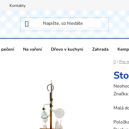
Kontakty
 pečení
Na vaření
Dřevo v kuchyni
Zahrada
Kempi
Domů
/
Pro m
Sto
Průměr
Neoho
hodnoc
Značka
produk
Malá do
je
0,0
Položk
z