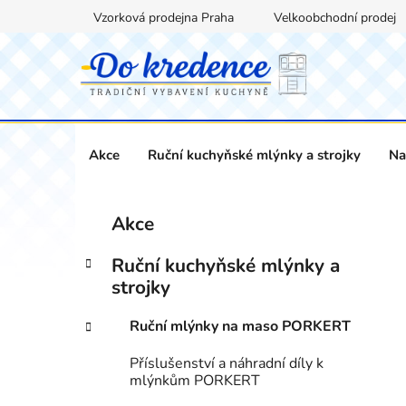
Přejít
Vzorková prodejna Praha
Velkoobchodní prodej
na
obsah
Akce
Ruční kuchyňské mlýnky a strojky
Na
P
K
Přeskočit
Akce
a
kategorie
o
t
s
Ruční kuchyňské mlýnky a
e
t
strojky
g
r
o
Ruční mlýnky na maso PORKERT
a
r
i
n
Příslušenství a náhradní díly k
e
n
mlýnkům PORKERT
í