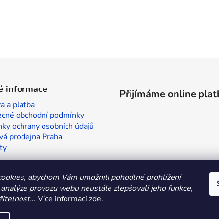
é informace
Přijímáme online plat
a a platba
cné obchodní podmínky
ky ochrany osobních údajů
vá prodejna Praha
ty
ookies, abychom Vám umožnili pohodlné prohlížení
 analýze provozu webu neustále zlepšovali jeho funkce,
itelnost.
.. Více informací
zde
.