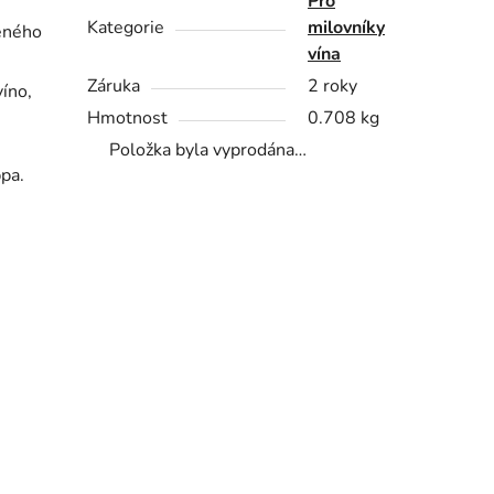
Pro
Kategorie
milovníky
ženého
vína
Záruka
2 roky
víno,
Hmotnost
0.708 kg
Položka byla vyprodána…
ppa.