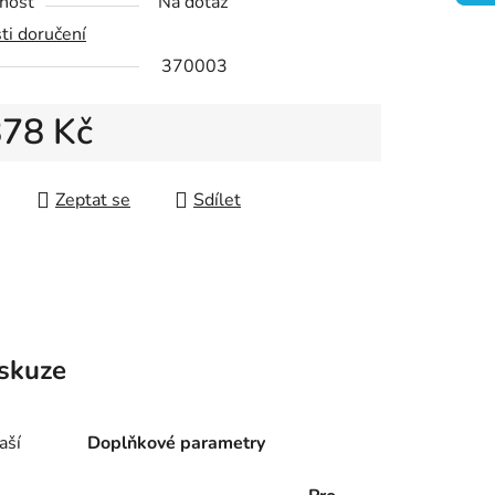
nost
Na dotaz
ti doručení
ek.
370003
878 Kč
 cena:
Zeptat se
Sdílet
skuze
aší
Doplňkové parametry