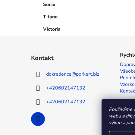
Sonix
Titano
Victoria
Z
á
Rychl
Kontakt
p
Doprav
a
Všeobe
dokredence
@
porkert.biz
t
Podmín
í
Vzorko
+420602147132
Kontak
+420602147132
Používáme c
webu a díky
výkon a použ