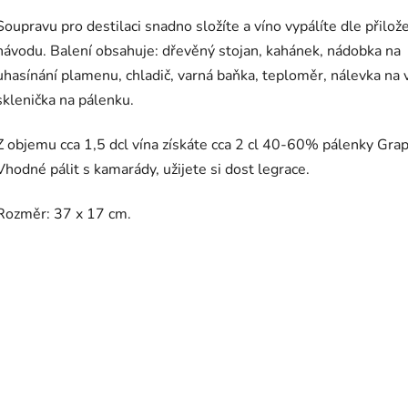
Soupravu pro destilaci snadno složíte a víno vypálíte dle přilo
návodu. Balení obsahuje: dřevěný stojan, kahánek, nádobka na
uhasínání plamenu, chladič, varná baňka, teploměr, nálevka na 
sklenička na pálenku.
Z objemu cca 1,5 dcl vína získáte cca 2 cl 40-60% pálenky Gra
Vhodné pálit s kamarády, užijete si dost legrace.
Rozměr: 37 x 17 cm.