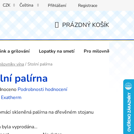
CZK
Čeština
Přihlášení
Registrace
PRÁZDNÝ KOŠÍK
NÁKUPNÍ
KOŠÍK
nk a grilování
Lopatky na smetí
Pro milovníky vína
ilovníky vína
/
Stolní palírna
lní palírna
né
dnoceno
Podrobnosti hodnocení
ení
:
Exatherm
tu
mácí skleněná palírna na dřevěném stojanu
a byla vyprodána…