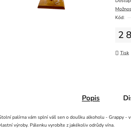
Dostup
5
Možnos
hvězdič
Kód:
2 
Měrná
Tisk
Popis
Di
Stolní palírna vám splní váš sen o doušku alkoholu - Grappy - v
vlastní výroby. Pálenku vyrobíte z jakékoliv odrůdy vína.