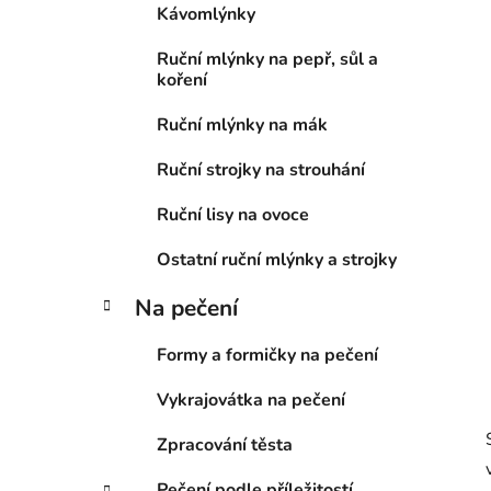
Kávomlýnky
p
a
Ruční mlýnky na pepř, sůl a
n
koření
e
Ruční mlýnky na mák
l
Ruční strojky na strouhání
Ruční lisy na ovoce
Ostatní ruční mlýnky a strojky
Na pečení
Formy a formičky na pečení
Vykrajovátka na pečení
Zpracování těsta
Pečení podle příležitostí