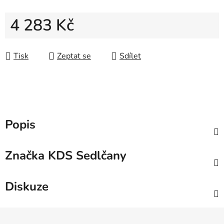
4 283 Kč
Měrná cena:
Tisk
Zeptat se
Sdílet
Popis
Značka
KDS Sedlčany
Diskuze
Z