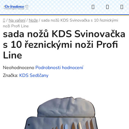
Přejít
Hledat
NÁKUP
na
KOŠÍK
obsah
Domů
/
Na vaření
/
Nože
/
sada nožů KDS Svinovačka s 10 řeznickými
noži Profi Line
sada nožů KDS Svinovačka
s 10 řeznickými noži Profi
Line
Průměrné
Neohodnoceno
Podrobnosti hodnocení
hodnocení
Značka:
KDS Sedlčany
produktu
je
0,0
z
5
hvězdiček.