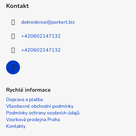
á
Kontakt
p
a
dokredence
@
porkert.biz
t
í
+420602147132
+420602147132
Rychlé informace
Doprava a platba
Všeobecné obchodní podmínky
Podmínky ochrany osobních údajů
Vzorková prodejna Praha
Kontakty