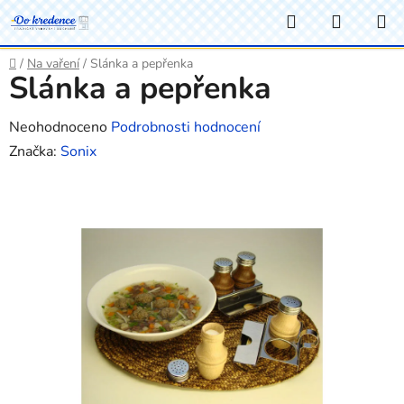
Přejít
Hledat
NÁKUP
na
KOŠÍK
obsah
Domů
/
Na vaření
/
Slánka a pepřenka
Slánka a pepřenka
Průměrné
Neohodnoceno
Podrobnosti hodnocení
hodnocení
Značka:
Sonix
produktu
je
0,0
z
5
hvězdiček.