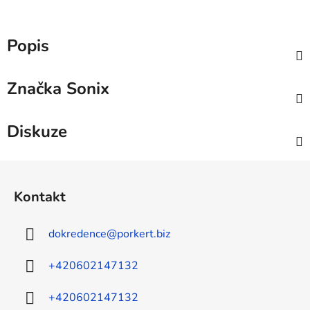
Popis
Značka
Sonix
Diskuze
Z
á
Kontakt
p
a
dokredence
@
porkert.biz
t
í
+420602147132
+420602147132