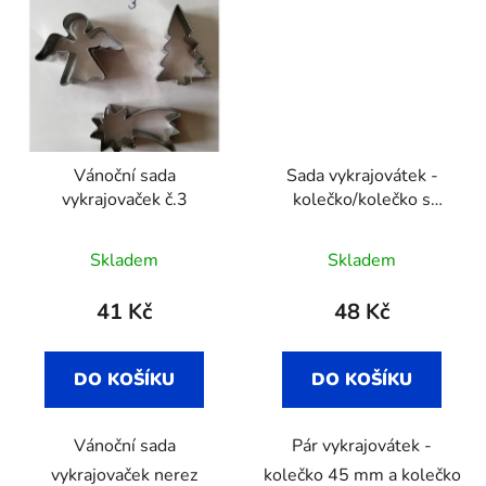
Vánoční sada
Sada vykrajovátek -
vykrajovaček č.3
kolečko/kolečko s
hvězdičkou
Průměrné
Skladem
Skladem
hodnocení
produktu
41 Kč
48 Kč
je
5,0
DO KOŠÍKU
DO KOŠÍKU
z
5
Vánoční sada
Pár vykrajovátek -
hvězdiček.
vykrajovaček nerez
kolečko 45 mm a kolečko