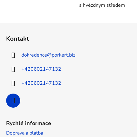
s hvězdným středem
Z
á
Kontakt
p
a
dokredence
@
porkert.biz
t
í
+420602147132
+420602147132
Rychlé informace
Doprava a platba