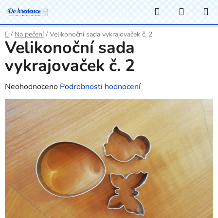
Přejít
Hledat
NÁKUP
na
KOŠÍK
obsah
Domů
/
Na pečení
/
Velikonoční sada vykrajovaček č. 2
Velikonoční sada
vykrajovaček č. 2
Průměrné
Neohodnoceno
Podrobnosti hodnocení
hodnocení
produktu
je
0,0
z
5
hvězdiček.