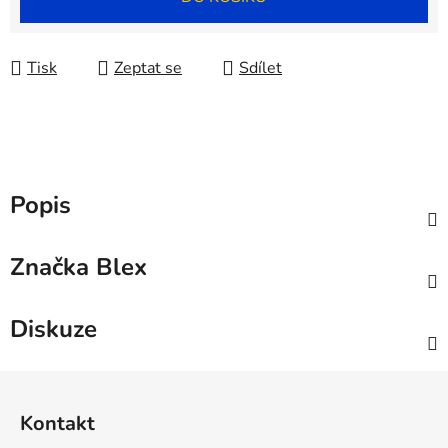
Tisk
Zeptat se
Sdílet
Popis
Značka
Blex
Diskuze
Z
á
Kontakt
p