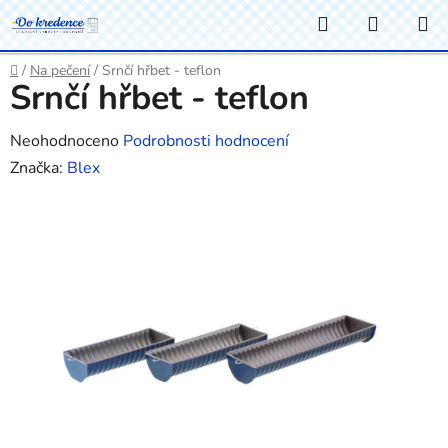
Přejít
Hledat
NÁKUP
na
KOŠÍK
obsah
Domů
/
Na pečení
/
Srnčí hřbet - teflon
Srnčí hřbet - teflon
Průměrné
Neohodnoceno
Podrobnosti hodnocení
hodnocení
Značka:
Blex
produktu
je
0,0
z
5
hvězdiček.