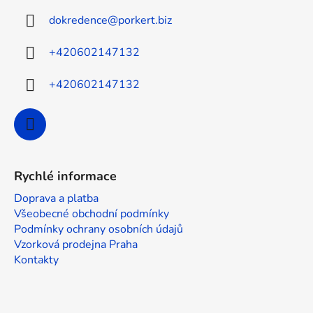
a
dokredence
@
porkert.biz
t
í
+420602147132
+420602147132
Rychlé informace
Doprava a platba
Všeobecné obchodní podmínky
Podmínky ochrany osobních údajů
Vzorková prodejna Praha
Kontakty