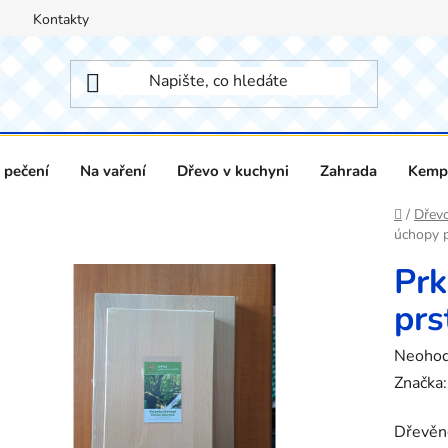
Kontakty
 pečení
Na vaření
Dřevo v kuchyni
Zahrada
Kempi
Domů
/
Dřevo
úchopy p
Prk
prs
Průměr
Neoho
hodnoc
Značka
produk
Dřevěné
je