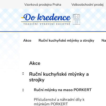
Přejít
Vzorková prodejna Praha
Velkoobchodní prodej
na
obsah
Akce
Ruční kuchyňské mlýnky a strojky
Na
P
K
Přeskočit
Akce
a
kategorie
o
t
s
Ruční kuchyňské mlýnky a
e
t
strojky
g
r
o
Ruční mlýnky na maso PORKERT
a
r
i
n
Příslušenství a náhradní díly k
e
n
mlýnkům PORKERT