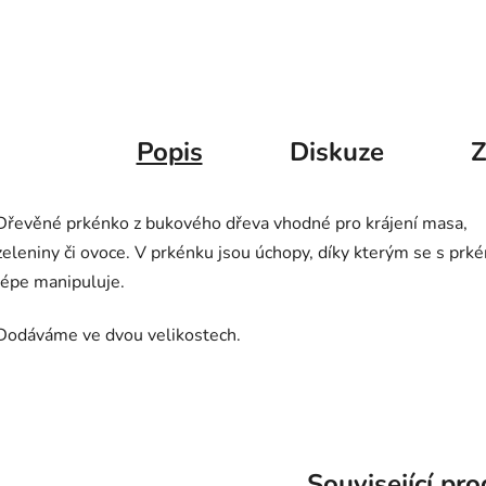
Popis
Diskuze
Z
Dřevěné prkénko z bukového dřeva vhodné pro krájení masa,
zeleniny či ovoce. V prkénku jsou úchopy, díky kterým se s pr
lépe manipuluje.
Dodáváme ve dvou velikostech.
Související pr