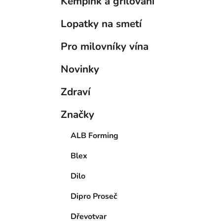
Kempink a grilování
Lopatky na smetí
Pro milovníky vína
Novinky
Zdraví
Značky
ALB Forming
Blex
Dilo
Dipro Proseč
Dřevotvar