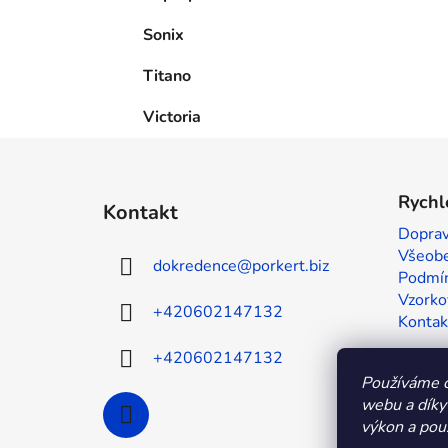
Sonix
Titano
Victoria
Z
á
Rychl
Kontakt
p
Doprav
a
Všeobe
dokredence
@
porkert.biz
t
Podmín
í
Vzorko
+420602147132
Kontak
+420602147132
Používáme c
webu a díky
výkon a použ