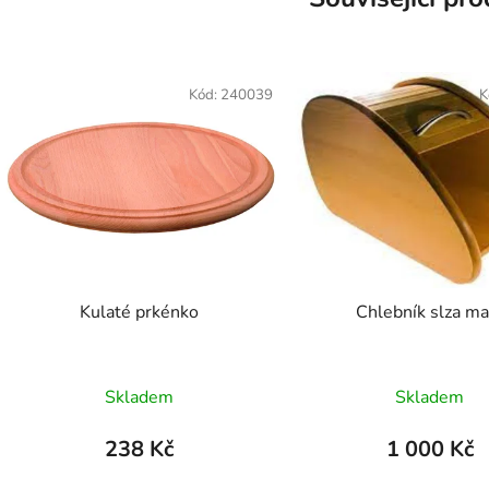
Kód:
240039
K
Kulaté prkénko
Chlebník slza ma
Skladem
Skladem
238 Kč
1 000 Kč