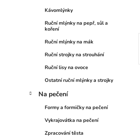
í
Kávomlýnky
p
a
Ruční mlýnky na pepř, sůl a
n
koření
e
Ruční mlýnky na mák
l
Ruční strojky na strouhání
Ruční lisy na ovoce
Ostatní ruční mlýnky a strojky
Na pečení
Formy a formičky na pečení
Vykrajovátka na pečení
Zpracování těsta