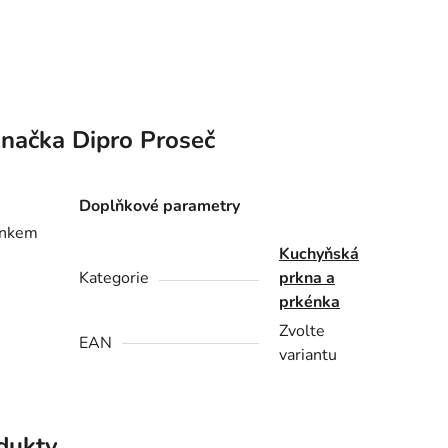
načka
Dipro Proseč
Doplňkové parametry
kénkem
Kuchyňská
Kategorie
prkna a
prkénka
Zvolte
EAN
variantu
odukty