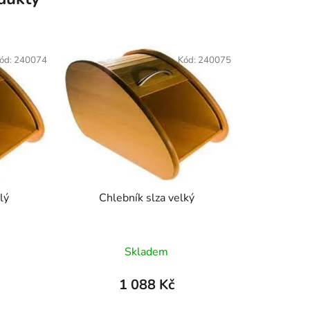
ód:
240074
Kód:
240075
lý
Chlebník slza velký
Skladem
1 088 Kč