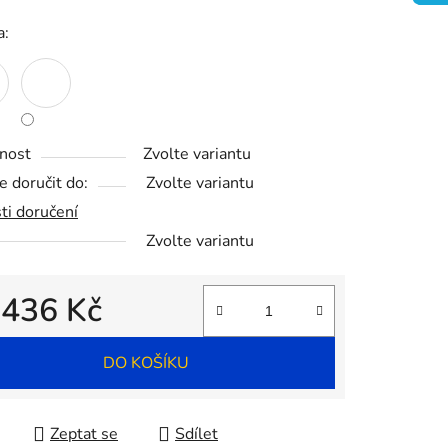
a:
ek.
nost
Zvolte variantu
 doručit do:
Zvolte variantu
ti doručení
Zvolte variantu
d
436 Kč
 cena:
DO KOŠÍKU
Zeptat se
Sdílet