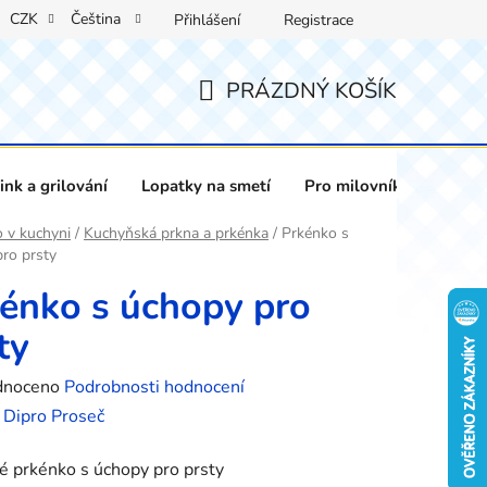
CZK
Čeština
Přihlášení
Registrace
PRÁZDNÝ KOŠÍK
NÁKUPNÍ
KOŠÍK
nk a grilování
Lopatky na smetí
Pro milovníky vína
 v kuchyni
/
Kuchyňská prkna a prkénka
/
Prkénko s
ro prsty
énko s úchopy pro
ty
né
dnoceno
Podrobnosti hodnocení
ení
:
Dipro Proseč
tu
 prkénko s úchopy pro prsty