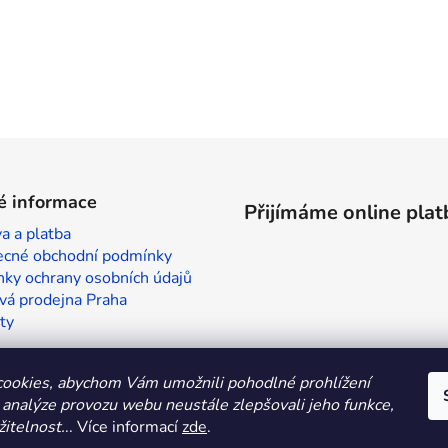
é informace
Přijímáme online plat
a a platba
cné obchodní podmínky
ky ochrany osobních údajů
vá prodejna Praha
ty
ookies, abychom Vám umožnili pohodlné prohlížení
 analýze provozu webu neustále zlepšovali jeho funkce,
itelnost.
.. Více informací
zde
.