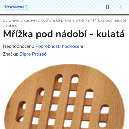
Přejít
Hledat
NÁKUP
na
KOŠÍK
obsah
Domů
/
Dřevo v kuchyni
/
Kuchyňská prkna a prkénka
/
Mřížka pod nádobí
- kulatá
Mřížka pod nádobí - kulatá
Průměrné
Neohodnoceno
Podrobnosti hodnocení
hodnocení
Značka:
Dipro Proseč
produktu
je
0,0
z
5
hvězdiček.