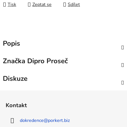
Tisk
Zeptat se
Sdílet
Popis
Značka
Dipro Proseč
Diskuze
Z
á
Kontakt
p
a
dokredence
@
porkert.biz
t