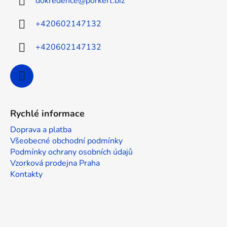
dokredence
@
porkert.biz
t
í
+420602147132
+420602147132
Rychlé informace
Doprava a platba
Všeobecné obchodní podmínky
Podmínky ochrany osobních údajů
Vzorková prodejna Praha
Kontakty