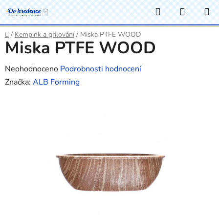
Přejít
Hledat
NÁKUP
na
KOŠÍK
obsah
Domů
/
Kempink a grilování
/
Miska PTFE WOOD
Miska PTFE WOOD
Průměrné
Neohodnoceno
Podrobnosti hodnocení
hodnocení
Značka:
ALB Forming
produktu
je
0,0
z
5
hvězdiček.