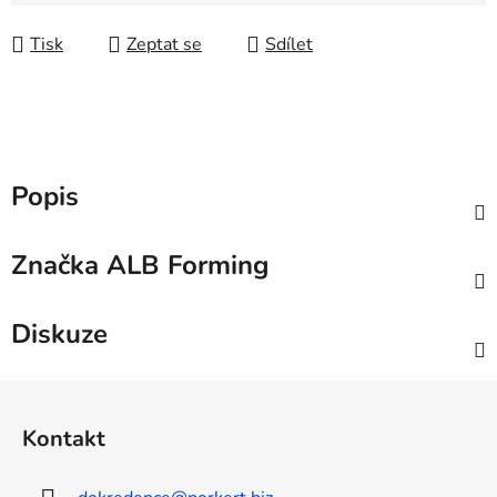
Měrná cena:
Tisk
Zeptat se
Sdílet
Popis
Značka
ALB Forming
Diskuze
Z
á
Kontakt
p
a