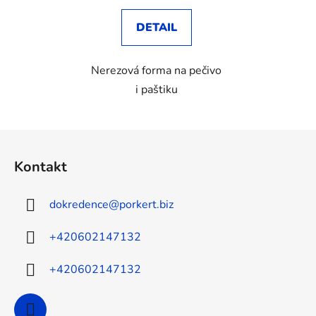
DETAIL
Nerezová forma na pečivo
i paštiku
Z
á
Kontakt
p
a
dokredence
@
porkert.biz
t
í
+420602147132
+420602147132