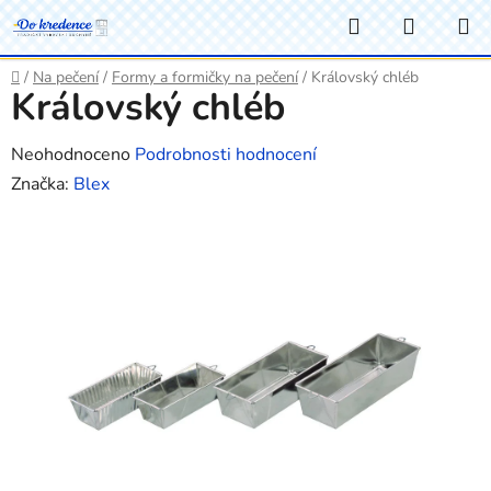
Přejít
Hledat
NÁKUP
na
KOŠÍK
obsah
Domů
/
Na pečení
/
Formy a formičky na pečení
/
Královský chléb
Královský chléb
Průměrné
Neohodnoceno
Podrobnosti hodnocení
hodnocení
Značka:
Blex
produktu
je
0,0
z
5
hvězdiček.