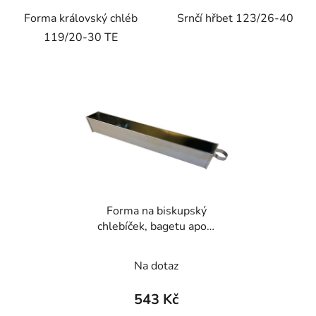
Forma královský chléb
Srnčí hřbet 123/26-40
119/20-30 TE
Forma na biskupský
chlebíček, bagetu apod.
z nerezu
Na dotaz
543 Kč