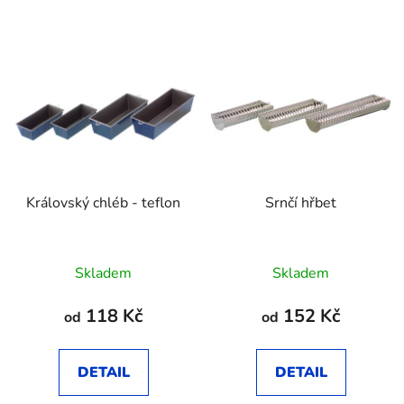
Královský chléb - teflon
Srnčí hřbet
Skladem
Skladem
118 Kč
152 Kč
od
od
DETAIL
DETAIL