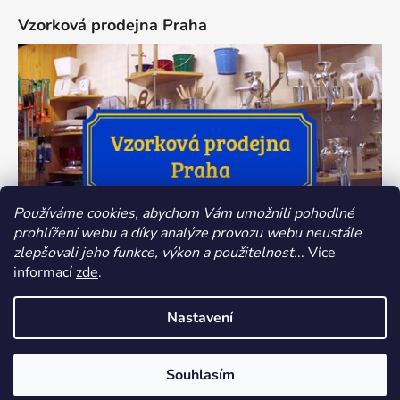
Vzorková prodejna Praha
Používáme cookies, abychom Vám umožnili pohodlné
prohlížení webu a díky analýze provozu webu neustále
zlepšovali jeho funkce, výkon a použitelnost.
.. Více
informací
zde
.
Nastavení
Vytvořil Shoptet
Souhlasím
Copyright 2026
Dokredence.cz
. Všechna práva
vyhrazena.
Upravit nastavení cookies