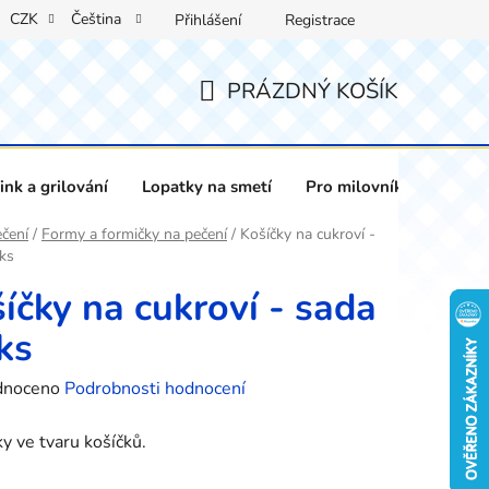
CZK
Čeština
Přihlášení
Registrace
PRÁZDNÝ KOŠÍK
NÁKUPNÍ
KOŠÍK
nk a grilování
Lopatky na smetí
Pro milovníky vína
čení
/
Formy a formičky na pečení
/
Košíčky na cukroví -
ks
íčky na cukroví - sada
ks
né
dnoceno
Podrobnosti hodnocení
ení
y ve tvaru košíčků.
tu