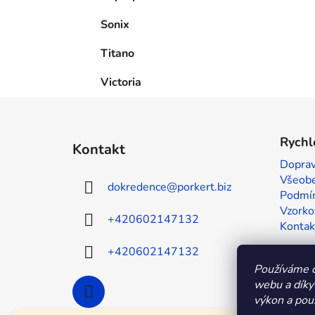
Sonix
Titano
Victoria
Z
á
Rychl
Kontakt
p
Doprav
a
Všeobe
dokredence
@
porkert.biz
t
Podmín
í
Vzorko
+420602147132
Kontak
+420602147132
Používáme c
webu a díky
výkon a použ