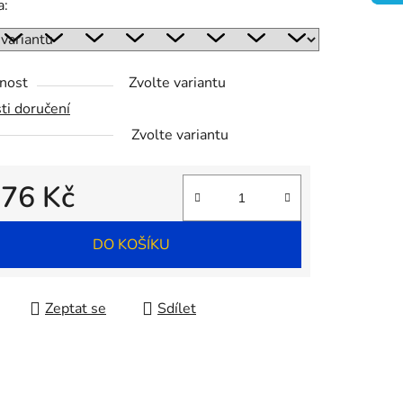
a:
nost
Zvolte variantu
ek.
ti doručení
Zvolte variantu
d
76 Kč
 cena:
DO KOŠÍKU
Zeptat se
Sdílet