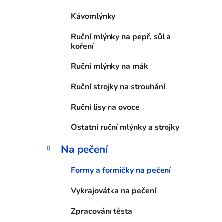
í
Kávomlýnky
p
a
Ruční mlýnky na pepř, sůl a
n
koření
e
Ruční mlýnky na mák
l
Ruční strojky na strouhání
Ruční lisy na ovoce
Ostatní ruční mlýnky a strojky
Na pečení
Formy a formičky na pečení
Vykrajovátka na pečení
Zpracování těsta