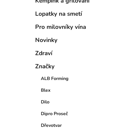
Kempink a grilování
Lopatky na smetí
Pro milovníky vína
Novinky
Zdraví
Značky
ALB Forming
Blex
Dilo
Dipro Proseč
Dřevotvar