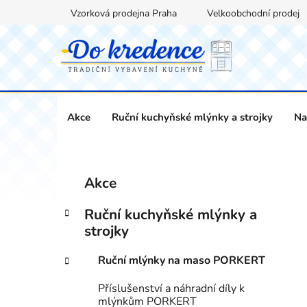
Přejít
Vzorková prodejna Praha
Velkoobchodní prodej
na
obsah
Akce
Ruční kuchyňské mlýnky a strojky
Na
P
K
Přeskočit
Akce
a
kategorie
o
t
s
Ruční kuchyňské mlýnky a
e
t
strojky
g
r
o
Ruční mlýnky na maso PORKERT
a
r
i
n
Příslušenství a náhradní díly k
e
n
mlýnkům PORKERT