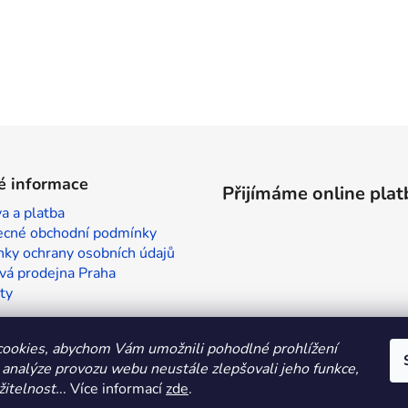
é informace
Přijímáme online plat
a a platba
cné obchodní podmínky
ky ochrany osobních údajů
vá prodejna Praha
ty
ookies, abychom Vám umožnili pohodlné prohlížení
 analýze provozu webu neustále zlepšovali jeho funkce,
itelnost.
.. Více informací
zde
.