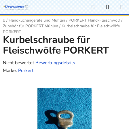
Zum
Suchen
WARE
Inhalt
springen
Startseite
/
Handküchengeräte und Mühlen
/
PORKERT Hand-Fleischwolf
/
Zubehör für PORKERT Mühlen
/
Kurbelschraube für Fleischwölfe
PORKERT
Kurbelschraube für
Fleischwölfe PORKERT
Die
Nicht bewertet
Bewertungsdetails
durchschnittliche
Marke:
Porkert
Produktbewertung
ist
0,0
von
5
Sternen.