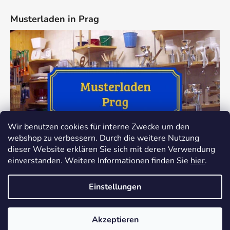
Musterladen in Prag
Wir benutzen cookies für interne Zwecke um den
webshop zu verbessern. Durch die weitere Nutzung
dieser Website erklären Sie sich mit deren Verwendung
einverstanden. Weitere Informationen finden Sie
hier
.
Einstellungen
Erstellt von Shoptet
Akzeptieren
Copyright 2026
Dokredence.cz
. Alle Rechte