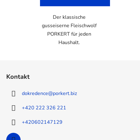
Der klassische
gusseiserne Fleischwolf
PORKERT für jeden
Haushalt.
F
u
Kontakt
ß
z
dokredence
@
porkert.biz
e
i
+420 222 326 221
l
e
+420602147129