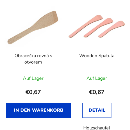
L
d
i
u
s
k
t
t
e
s
d
o
e
r
Obracečka rovná s
Wooden Spatula
r
t
otvorem
P
i
r
e
Auf Lager
Auf Lager
o
r
d
u
€0,67
€0,67
u
n
k
g
t
IN DEN WARENKORB
DETAIL
e
Holzschaufel