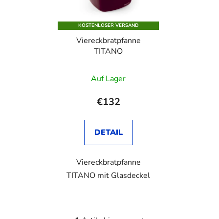
e
s
d
o
KOSTENLOSER VERSAND
e
r
Viereckbratpfanne
r
t
TITANO
P
i
r
e
Auf Lager
o
r
d
u
€132
u
n
k
g
t
DETAIL
e
Viereckbratpfanne
TITANO mit Glasdeckel