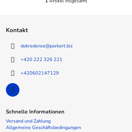
1
Artikel insgesamt
S
t
e
F
u
u
e
Kontakt
ß
r
z
e
dokredence
@
porkert.biz
e
l
e
i
+420 222 326 221
m
l
e
e
+420602147129
n
t
e
d
e
r
Schnelle Informationen
L
i
Versand und Zahlung
s
Allgemeine Geschäftsbedingungen