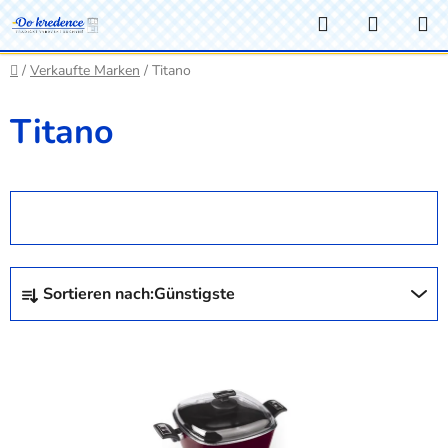
Zum
Suchen
WARE
Inhalt
springen
Startseite
/
Verkaufte Marken
/
Titano
Titano
FILTER ÖFFNEN
P
Sortieren nach:
Günstigste
r
o
L
d
i
u
s
k
t
t