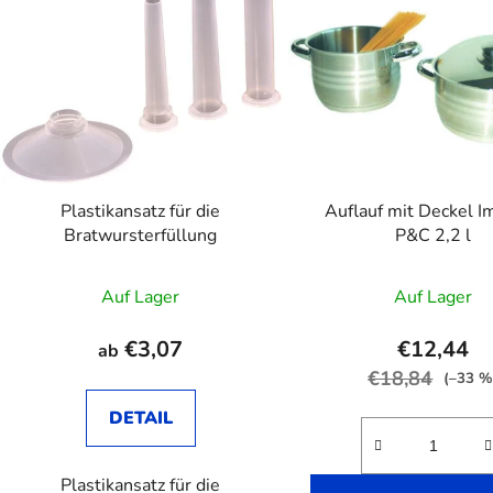
s
t
e
d
e
r
P
Plastikansatz für die
Auflauf mit Deckel I
r
Bratwursterfüllung
P&C 2,2 l
o
d
Auf Lager
Auf Lager
u
k
€3,07
€12,44
ab
t
€18,84
(–33 %
e
DETAIL
Plastikansatz für die