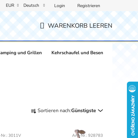
EUR
Deutsch
Login
Registrieren
WARENKORB LEEREN
WARENKORB
amping und Grillen
Kehrschaufel und Besen
Weinliebha
P
Sortieren nach:
Günstigste
r
o
d
-Nr.:
3011V
Art.-Nr.:
928783