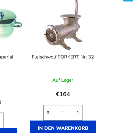
u
k
t
s
o
r
t
i
mperial
Fleischwolf PORKERT Nr. 32
e
r
u
Auf Lager
n
g
€164
)
IN DEN WARENKORB