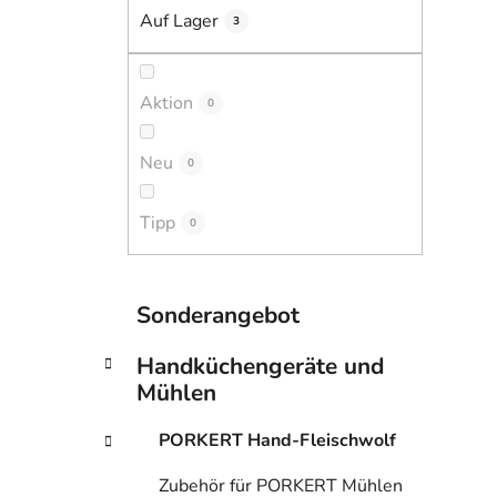
i
Auf Lager
3
s
t
e
Aktion
0
Neu
0
Tipp
0
K
Kategorien
Sonderangebot
a
überspringen
t
Handküchengeräte und
e
Mühlen
g
o
PORKERT Hand-Fleischwolf
r
i
Zubehör für PORKERT Mühlen
e