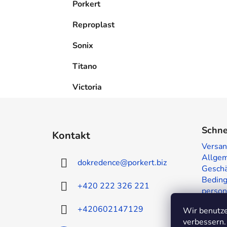
Porkert
Reproplast
Sonix
Titano
Victoria
F
u
Schne
Kontakt
ß
Versan
z
Allge
dokredence
@
porkert.biz
e
Geschä
i
Beding
+420 222 326 221
person
l
Muster
e
+420602147129
Wir benutze
Kontak
verbessern.