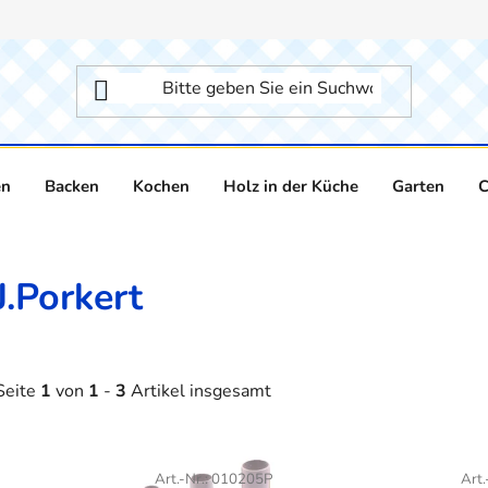
en
Backen
Kochen
Holz in der Küche
Garten
C
J.Porkert
Seite
1
von
1
-
3
Artikel insgesamt
L
Art.-Nr.:
010205P
Art.