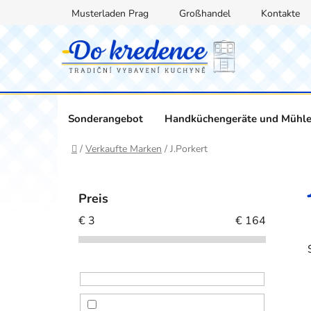
Zum
Musterladen Prag
Großhandel
Kontakte
Inhalt
springen
Sonderangebot
Handküchengeräte und Mühl
Startseite
/
Verkaufte Marken
/
J.Porkert
S
e
Preis
i
€
3
€
164
t
e
n
l
e
i