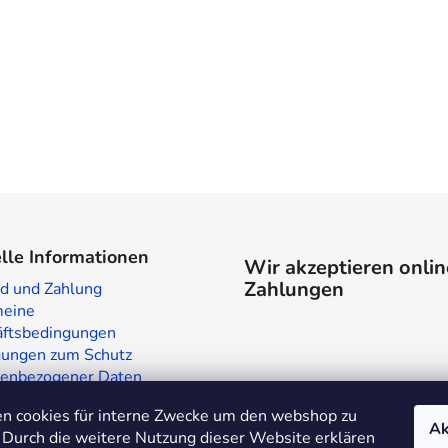
lle Informationen
Wir akzeptieren onlin
Zahlungen
d und Zahlung
meine
ftsbedingungen
ungen zum Schutz
enbezogener Daten
laden in Prag
n cookies für interne Zwecke um den webshop zu
te
Ak
 Durch die weitere Nutzung dieser Website erklären