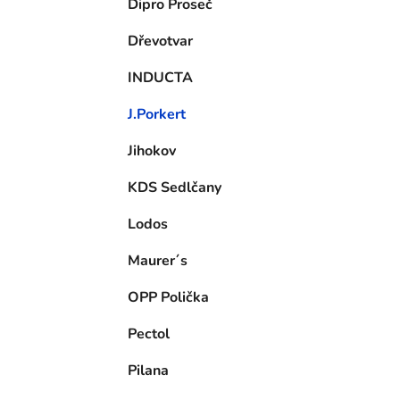
Dipro Proseč
Dřevotvar
INDUCTA
J.Porkert
Jihokov
KDS Sedlčany
Lodos
Maurer´s
OPP Polička
Pectol
Pilana