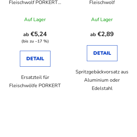
Fleischwolf PORKERT -
Fleischwolf
Karbon
Die
Auf Lager
Auf Lager
durchschnittliche
Produktbewertung
€5,24
€2,89
ab
ab
ist
(bis zu –17 %)
2,9
DETAIL
von
DETAIL
5
Spritzgebäckvorsatz aus
Sternen.
Ersatzteil für
Aluminium oder
Fleischwölfe PORKERT
Edelstahl