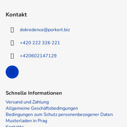
F
u
Kontakt
ß
z
dokredence
@
porkert.biz
e
i
+420 222 326 221
l
e
+420602147129
Schnelle Informationen
Versand und Zahlung
Allgemeine Geschäftsbedingungen
Bedingungen zum Schutz personenbezogener Daten
Musterladen in Prag
Kontakte