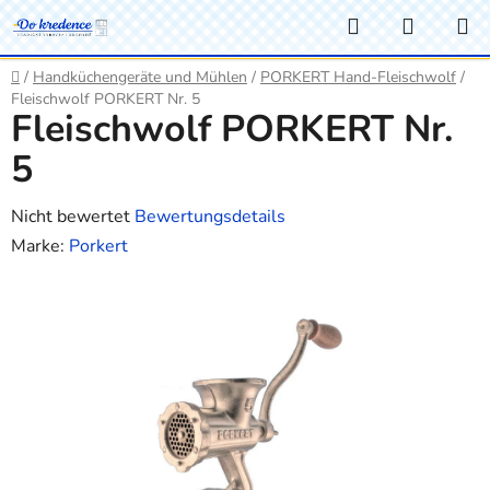
Zum
Suchen
WARE
Inhalt
springen
Startseite
/
Handküchengeräte und Mühlen
/
PORKERT Hand-Fleischwolf
/
Fleischwolf PORKERT Nr. 5
Fleischwolf PORKERT Nr.
5
Die
Nicht bewertet
Bewertungsdetails
durchschnittliche
Marke:
Porkert
Produktbewertung
ist
0,0
von
5
Sternen.