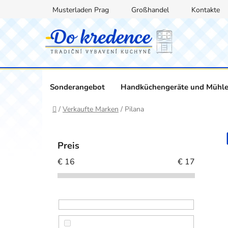
Zum
Musterladen Prag
Großhandel
Kontakte
Inhalt
springen
Sonderangebot
Handküchengeräte und Mühl
Startseite
/
Verkaufte Marken
/
Pilana
S
e
Preis
i
€
16
€
17
t
e
n
l
e