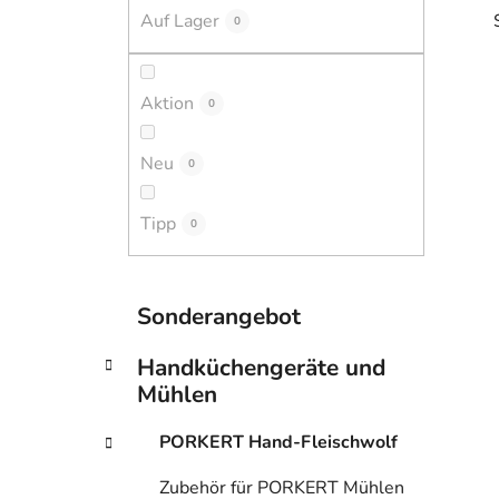
i
Auf Lager
0
s
t
e
Aktion
0
i
Neu
0
Tipp
0
K
Kategorien
Sonderangebot
a
überspringen
t
Handküchengeräte und
e
Mühlen
g
o
PORKERT Hand-Fleischwolf
r
i
Zubehör für PORKERT Mühlen
e