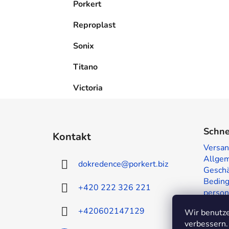
Porkert
Reproplast
Sonix
Titano
Victoria
F
u
Schne
Kontakt
ß
Versan
z
Allge
dokredence
@
porkert.biz
e
Geschä
i
Beding
+420 222 326 221
person
l
Muster
e
+420602147129
Wir benutze
Kontak
verbessern.