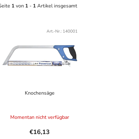
Seite
1
von
1
-
1
Artikel insgesamt
L
Art.-Nr.:
140001
s
t
e
d
e
r
P
Knochensäge
r
o
Die
d
Momentan nicht verfügbar
u
durchschnittliche
k
Produktbewertung
€16,13
t
ist