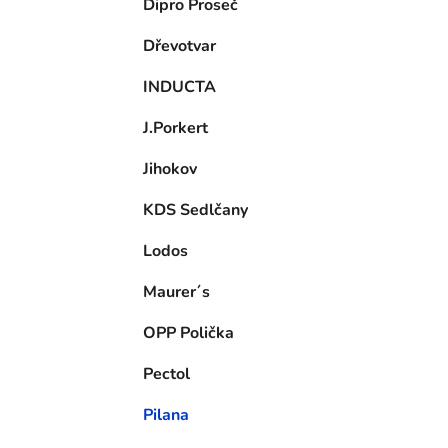
Dipro Proseč
Dřevotvar
INDUCTA
J.Porkert
Jihokov
KDS Sedlčany
Lodos
Maurer´s
OPP Polička
Pectol
Pilana