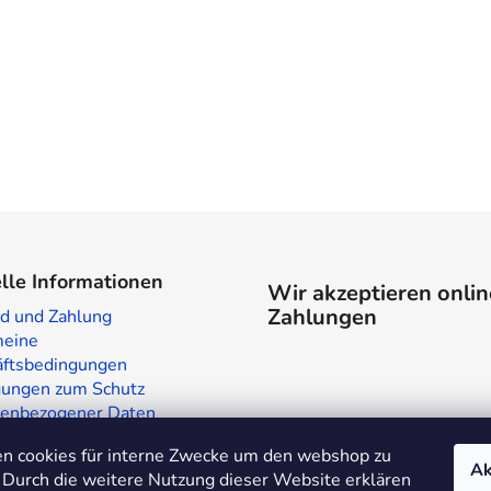
lle Informationen
Wir akzeptieren onlin
Zahlungen
d und Zahlung
meine
ftsbedingungen
ungen zum Schutz
enbezogener Daten
laden in Prag
n cookies für interne Zwecke um den webshop zu
te
Ak
 Durch die weitere Nutzung dieser Website erklären