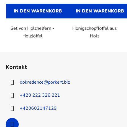
IN DEN WARENKORB
IN DEN WARENKORB
Set von Holzhelfern -
Honigschopflöffel aus
Holzlöffel
Holz
F
u
Kontakt
ß
z
dokredence
@
porkert.biz
e
i
+420 222 326 221
l
e
+420602147129