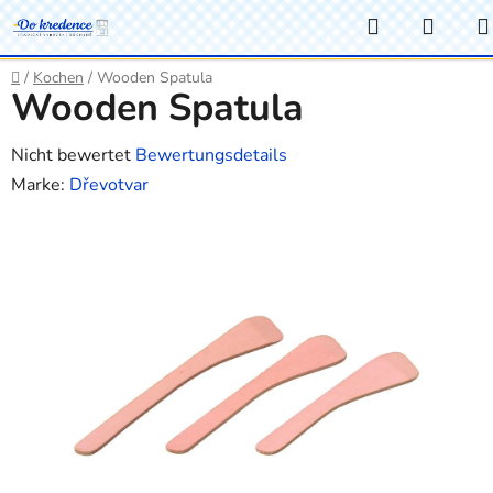
Zum
Suchen
WAR
Inhalt
springen
Startseite
/
Kochen
/
Wooden Spatula
Wooden Spatula
Die
Nicht bewertet
Bewertungsdetails
durchschnittliche
Marke:
Dřevotvar
Produktbewertung
ist
0,0
von
5
Sternen.