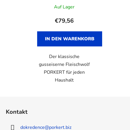
Auf Lager
€79,56
IN DEN WARENKORB
Der klassische
gusseiserne Fleischwolf
PORKERT für jeden
Haushalt
F
u
Kontakt
ß
z
dokredence
@
porkert.biz