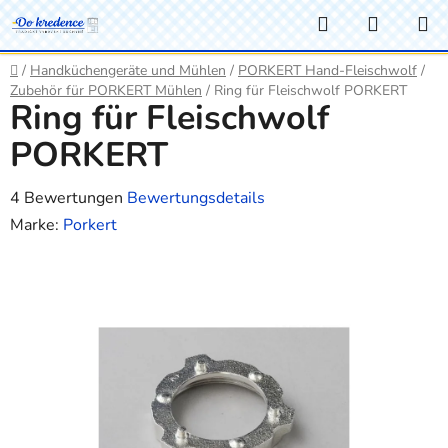
Zum
Suchen
WARE
Inhalt
springen
Startseite
/
Handküchengeräte und Mühlen
/
PORKERT Hand-Fleischwolf
/
Zubehör für PORKERT Mühlen
/
Ring für Fleischwolf PORKERT
Ring für Fleischwolf
PORKERT
Die
4 Bewertungen
Bewertungsdetails
durchschnittliche
Marke:
Porkert
Produktbewertung
ist
3,8
von
5
Sternen.