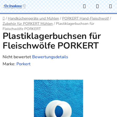
Zum
Suchen
WARE
Inhalt
springen
Startseite
/
Handküchengeräte und Mühlen
/
PORKERT Hand-Fleischwolf
/
Zubehör für PORKERT Mühlen
/
Plastiklagerbuchsen für
Fleischwölfe PORKERT
Plastiklagerbuchsen für
Fleischwölfe PORKERT
Die
Nicht bewertet
Bewertungsdetails
durchschnittliche
Marke:
Porkert
Produktbewertung
ist
0,0
von
5
Sternen.