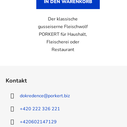
IN DEN WARENKORB
Der klassische
gusseiserne Fleischwolf
PORKERT für Haushalt,
Fleischerei oder
Restaurant
F
u
Kontakt
ß
z
dokredence
@
porkert.biz
e
i
+420 222 326 221
l
e
+420602147129