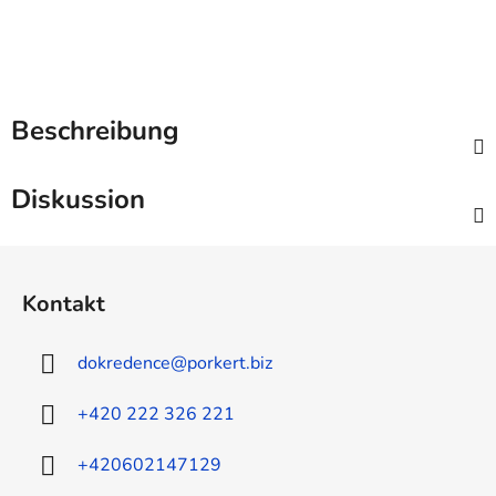
Beschreibung
Diskussion
F
u
Kontakt
ß
z
dokredence
@
porkert.biz
e
i
+420 222 326 221
l
e
+420602147129