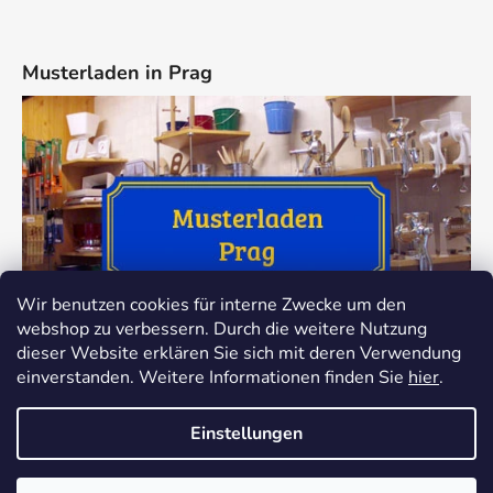
Musterladen in Prag
Wir benutzen cookies für interne Zwecke um den
webshop zu verbessern. Durch die weitere Nutzung
dieser Website erklären Sie sich mit deren Verwendung
einverstanden. Weitere Informationen finden Sie
hier
.
Einstellungen
Z důvodu dovolené bude provoz našeho e-shopu v termínu
Erstellt von Shoptet