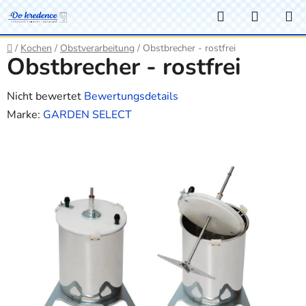
Zum
Suchen
WARE
Inhalt
springen
Startseite
/
Kochen
/
Obstverarbeitung
/
Obstbrecher - rostfrei
Obstbrecher - rostfrei
Die
Nicht bewertet
Bewertungsdetails
durchschnittliche
Marke:
GARDEN SELECT
Produktbewertung
ist
0,0
von
5
Sternen.