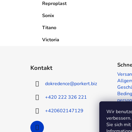
Reproplast
Sonix
Titano
Victoria
F
u
Schne
Kontakt
ß
Versan
z
Allge
dokredence
@
porkert.biz
e
Geschä
i
Beding
+420 222 326 221
person
l
Muster
e
+420602147129
Wir benutze
Kontak
verbessern.
Sie sich mi
Information