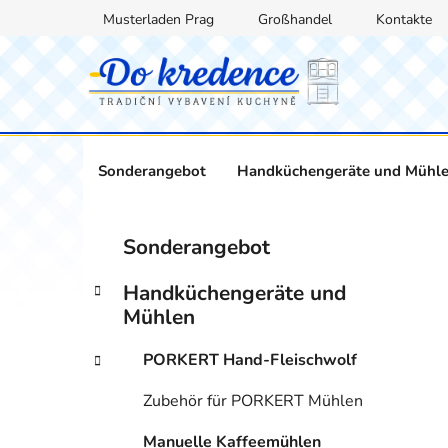
Zum
Musterladen Prag
Großhandel
Kontakte
Inhalt
springen
Sonderangebot
Handküchengeräte und Mühl
S
K
Kategorien
Sonderangebot
a
überspringen
e
t
i
Handküchengeräte und
e
t
Mühlen
g
e
o
PORKERT Hand-Fleischwolf
n
r
i
l
Zubehör für PORKERT Mühlen
e
e
n
i
Manuelle Kaffeemühlen