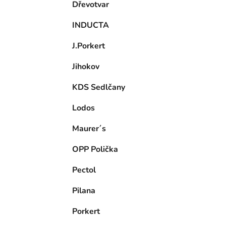
Dřevotvar
INDUCTA
J.Porkert
Jihokov
KDS Sedlčany
Lodos
Maurer´s
OPP Polička
Pectol
Pilana
Porkert