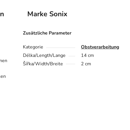
on
Marke
Sonix
Zusätzliche Parameter
Kategorie
Obstverarbeitung
Délka/Length/Lange
14 cm
rnen
Šířka/Width/Breite
2 cm
sen