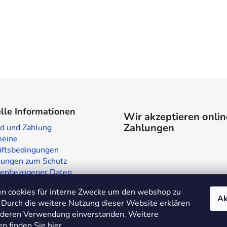
lle Informationen
Wir akzeptieren onlin
Zahlungen
d und Zahlung
meine
ftsbedingungen
ungen zum Schutz
enbezogener Daten
laden in Prag
n cookies für interne Zwecke um den webshop zu
te
Ak
 Durch die weitere Nutzung dieser Website erklären
t deren Verwendung einverstanden. Weitere
en finden Sie
hier
.