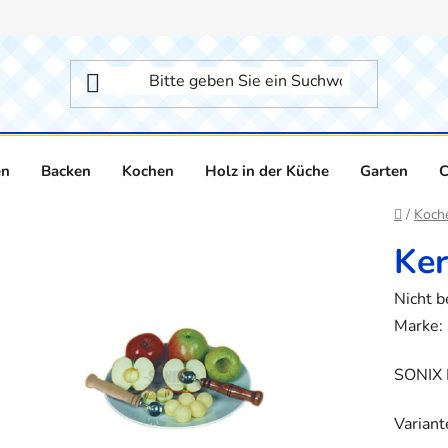
en
Backen
Kochen
Holz in der Küche
Garten
C
Startse
/
Koch
Ker
Die
Nicht 
durchsc
Marke:
Produk
SONIX 
ist
0,0
Variant
von