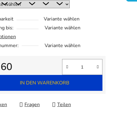
.
arkeit
Variante wählen
ng bis:
Variante wählen
ptionen
lnummer:
Variante wählen
,60
fspreis:
IN DEN WARENKORB
ken
Fragen
Teilen