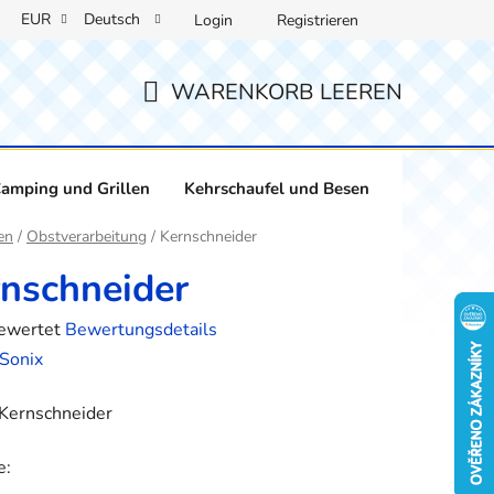
EUR
Deutsch
Login
Registrieren
WARENKORB LEEREN
WARENKORB
amping und Grillen
Kehrschaufel und Besen
Weinliebha
ite
en
/
Obstverarbeitung
/
Kernschneider
nschneider
bewertet
Bewertungsdetails
hnittliche
Sonix
tbewertung
Kernschneider
e: