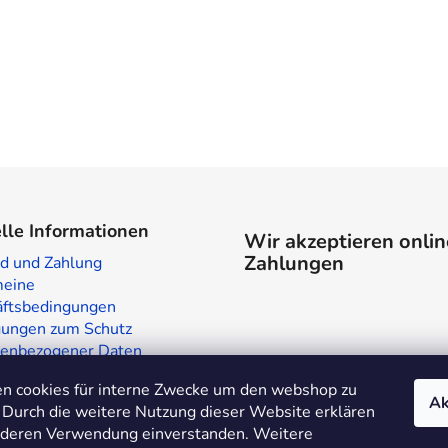
lle Informationen
Wir akzeptieren onlin
Zahlungen
d und Zahlung
meine
ftsbedingungen
ungen zum Schutz
enbezogener Daten
laden in Prag
n cookies für interne Zwecke um den webshop zu
te
Ak
 Durch die weitere Nutzung dieser Website erklären
t deren Verwendung einverstanden. Weitere