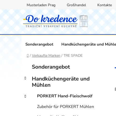
Zum
Musterladen Prag
Großhandel
Kontakte
Inhalt
springen
Sonderangebot
Handküchengeräte und Mühl
Startseite
/
Verkaufte Marken
/
TRE SPADE
S
K
Kategorien
Sonderangebot
a
überspringen
e
t
i
Handküchengeräte und
e
t
Mühlen
g
e
o
PORKERT Hand-Fleischwolf
n
r
i
l
Zubehör für PORKERT Mühlen
e
e
n