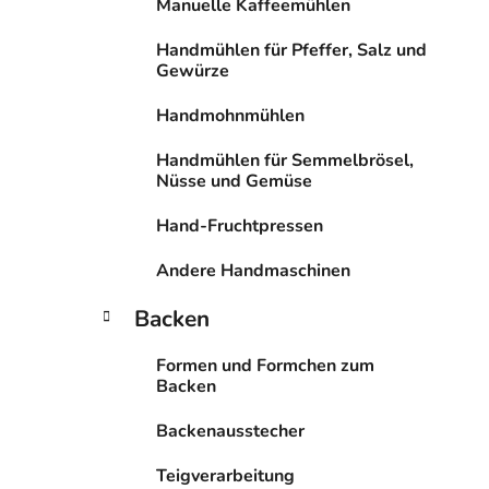
i
Manuelle Kaffeemühlen
s
Handmühlen für Pfeffer, Salz und
t
Gewürze
e
Handmohnmühlen
Handmühlen für Semmelbrösel,
Nüsse und Gemüse
Hand-Fruchtpressen
Andere Handmaschinen
Backen
Formen und Formchen zum
Backen
Backenausstecher
Teigverarbeitung