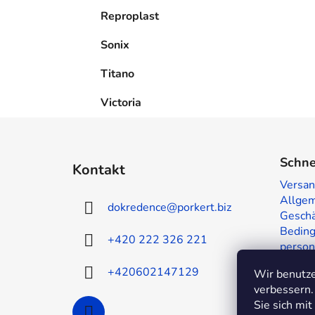
Reproplast
Sonix
Titano
Victoria
F
u
Schne
Kontakt
ß
Versan
z
Allge
dokredence
@
porkert.biz
e
Geschä
i
Beding
+420 222 326 221
person
l
Muster
e
+420602147129
Wir benutze
Kontak
verbessern.
Sie sich mi