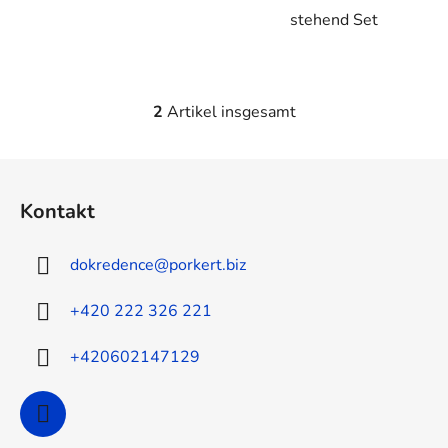
stehend Set
2
Artikel insgesamt
S
t
e
F
u
u
e
Kontakt
ß
r
z
e
dokredence
@
porkert.biz
e
l
e
i
+420 222 326 221
m
l
e
e
+420602147129
n
t
e
d