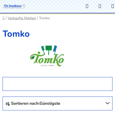
Zum
Suchen
WAR
Inhalt
springen
Startseite
/
Verkaufte Marken
/
Tomko
Tomko
FILTER ÖFFNEN
P
Sortieren nach:
Günstigste
r
o