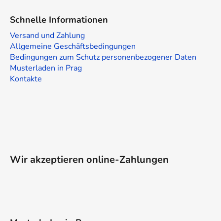
e
r
Schnelle Informationen
L
i
Versand und Zahlung
s
Allgemeine Geschäftsbedingungen
t
Bedingungen zum Schutz personenbezogener Daten
e
Musterladen in Prag
Kontakte
Wir akzeptieren online-Zahlungen