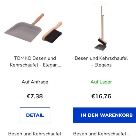
L
d
i
u
s
k
t
t
e
s
d
o
e
r
TOMKO Besen und
Besen und Kehrschaufel
r
t
Kehrschaufel - Eleganz
- Eleganz
P
i
II
r
e
Auf Anfrage
Auf Lager
o
r
d
u
€7,38
€16,76
u
n
k
g
t
DETAIL
IN DEN WARENKORB
e
Besen und Kehrschaufel
Besen und Kehrschaufel -