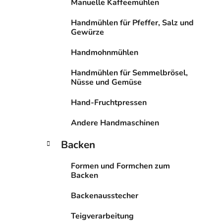
i
Manuelle Kaffeemühlen
s
Handmühlen für Pfeffer, Salz und
t
Gewürze
e
Handmohnmühlen
Handmühlen für Semmelbrösel,
Nüsse und Gemüse
Hand-Fruchtpressen
Andere Handmaschinen
Backen
Formen und Formchen zum
Backen
Backenausstecher
Teigverarbeitung