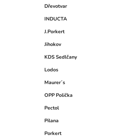
Dřevotvar
INDUCTA
J.Porkert
Jihokov
KDS Sedlčany
Lodos
Maurer´s
OPP Polička
Pectol
Pilana
Porkert