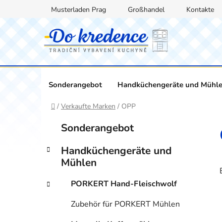
Zum
Musterladen Prag
Großhandel
Kontakte
Inhalt
springen
Sonderangebot
Handküchengeräte und Mühl
Startseite
/
Verkaufte Marken
/
OPP
S
K
Kategorien
Sonderangebot
a
überspringen
e
t
i
Handküchengeräte und
e
t
Mühlen
g
e
o
PORKERT Hand-Fleischwolf
n
r
i
l
Zubehör für PORKERT Mühlen
e
e
n