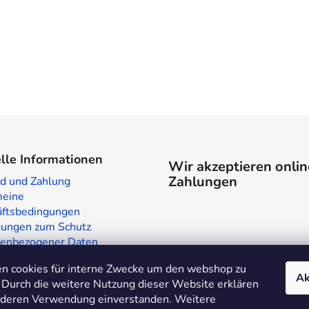
lle Informationen
Wir akzeptieren onlin
Zahlungen
d und Zahlung
meine
ftsbedingungen
ungen zum Schutz
enbezogener Daten
laden in Prag
n cookies für interne Zwecke um den webshop zu
te
Ak
 Durch die weitere Nutzung dieser Website erklären
t deren Verwendung einverstanden. Weitere