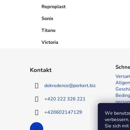
Reproplast
Sonix
Titano
Victoria
F
u
Schne
Kontakt
ß
Versan
z
Allge
dokredence
@
porkert.biz
e
Geschä
i
Beding
+420 222 326 221
person
l
Muster
e
+420602147129
Wir benutze
Kontak
verbessern.
Sie sich mi