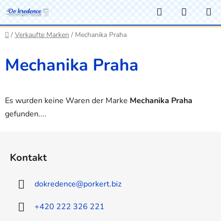
Zum
Suchen
WARE
Inhalt
springen
Startseite
/
Verkaufte Marken
/
Mechanika Praha
Mechanika Praha
Es wurden keine Waren der Marke
Mechanika Praha
gefunden....
F
u
Kontakt
ß
z
dokredence
@
porkert.biz
e
i
+420 222 326 221
l