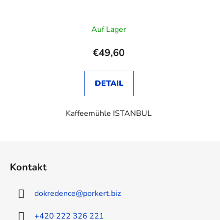
Auf Lager
€49,60
DETAIL
Kaffeemühle ISTANBUL
F
u
Kontakt
ß
z
dokredence
@
porkert.biz
e
i
+420 222 326 221