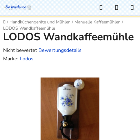
Zum
Suchen
WARE
Inhalt
springen
Startseite
/
Handküchengeräte und Mühlen
/
Manuelle Kaffeemühlen
/
LODOS Wandkaffeemühle
LODOS Wandkaffeemühle
Die
Nicht bewertet
Bewertungsdetails
durchschnittliche
Marke:
Lodos
Produktbewertung
ist
0,0
von
5
Sternen.