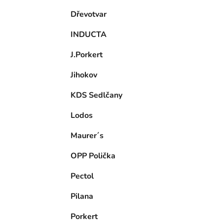
Dřevotvar
INDUCTA
J.Porkert
Jihokov
KDS Sedlčany
Lodos
Maurer´s
OPP Polička
Pectol
Pilana
Porkert