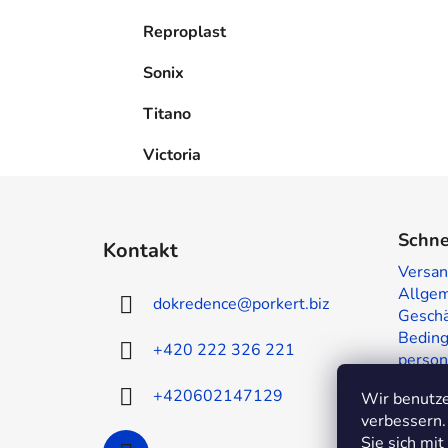
Reproplast
Sonix
Titano
Victoria
F
u
Schne
Kontakt
ß
Versan
z
Allge
dokredence
@
porkert.biz
e
Geschä
i
Beding
+420 222 326 221
person
l
Muster
e
+420602147129
Wir benutze
Kontak
verbessern.
Sie sich mi