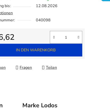
ng bis:
12.08.2026
ptionen
.
lnummer:
040098
6,62
fspreis:
IN DEN WARENKORB
ken
Fragen
Teilen
n
Marke
Lodos