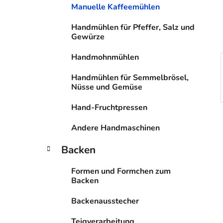
n
i
Manuelle Kaffeemühlen
s
Handmühlen für Pfeffer, Salz und
t
Gewürze
e
Handmohnmühlen
Handmühlen für Semmelbrösel,
Nüsse und Gemüse
Hand-Fruchtpressen
Andere Handmaschinen
Backen
Formen und Formchen zum
Backen
Backenausstecher
Teigverarbeitung