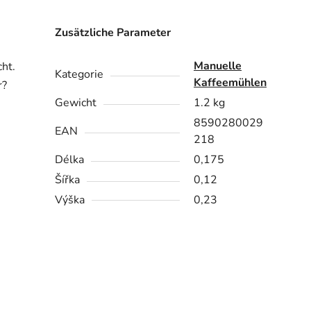
Zusätzliche Parameter
Manuelle
ht.
Kategorie
Kaffeemühlen
r?
Gewicht
1.2 kg
8590280029
EAN
218
Délka
0,175
Šířka
0,12
Výška
0,23