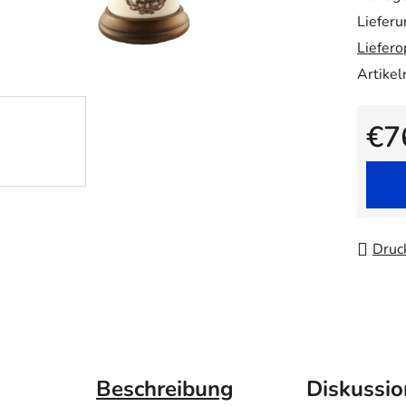
von
Lieferu
5
Liefero
Sternen
Artike
€7
Verkau
Druc
Beschreibung
Diskussio