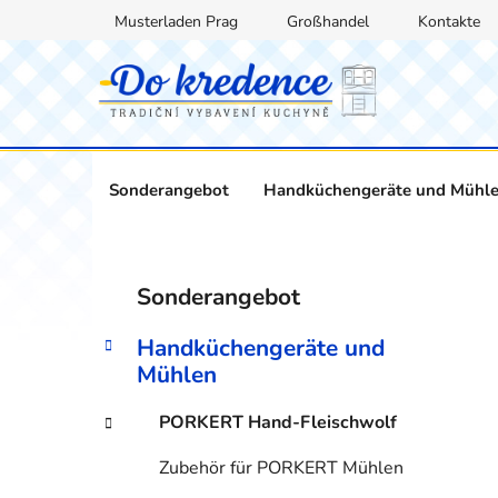
Zum
Musterladen Prag
Großhandel
Kontakte
Inhalt
springen
Sonderangebot
Handküchengeräte und Mühl
S
K
Kategorien
Sonderangebot
a
überspringen
e
t
i
Handküchengeräte und
e
t
Mühlen
g
e
o
PORKERT Hand-Fleischwolf
n
r
i
l
Zubehör für PORKERT Mühlen
e
e