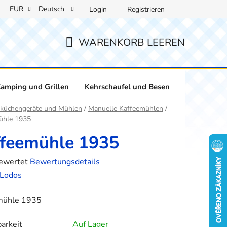
EUR
Deutsch
Login
Registrieren
WARENKORB LEEREN
WARENKORB
amping und Grillen
Kehrschaufel und Besen
Weinliebha
ite
küchengeräte und Mühlen
/
Manuelle Kaffeemühlen
/
ühle 1935
ffeemühle 1935
bewertet
Bewertungsdetails
hnittliche
Lodos
tbewertung
mühle 1935
arkeit
Auf Lager