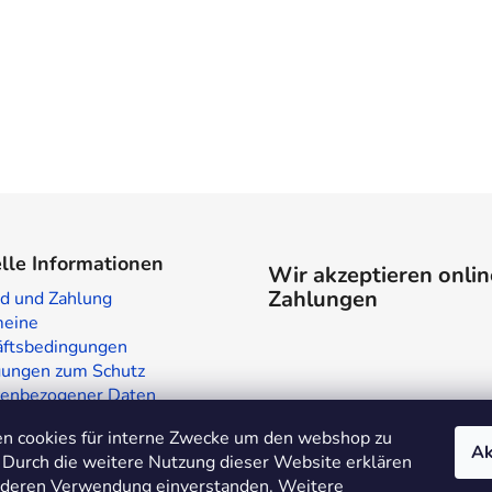
lle Informationen
Wir akzeptieren onlin
Zahlungen
d und Zahlung
meine
ftsbedingungen
ungen zum Schutz
enbezogener Daten
laden in Prag
n cookies für interne Zwecke um den webshop zu
te
Ak
 Durch die weitere Nutzung dieser Website erklären
t deren Verwendung einverstanden. Weitere