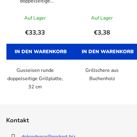
doppelseitige
Grillplatte VICTORIA,
32 cm
Auf Lager
Auf Lager
€33,33
€3,38
IN DEN WARENKORB
IN DEN WARENKORB
Gusseisen runde
Grillschere aus
doppelseitige Grillplatte,
Buchenholz
32 cm
F
u
Kontakt
ß
z
dokredence
@
porkert.biz