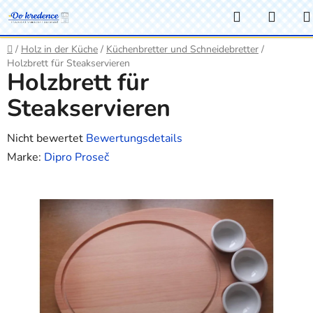
Zum
Suchen
WAR
Inhalt
springen
Startseite
/
Holz in der Küche
/
Küchenbretter und Schneidebretter
/
Holzbrett für Steakservieren
Holzbrett für
Steakservieren
Die
Nicht bewertet
Bewertungsdetails
durchschnittliche
Marke:
Dipro Proseč
Produktbewertung
ist
0,0
von
5
Sternen.