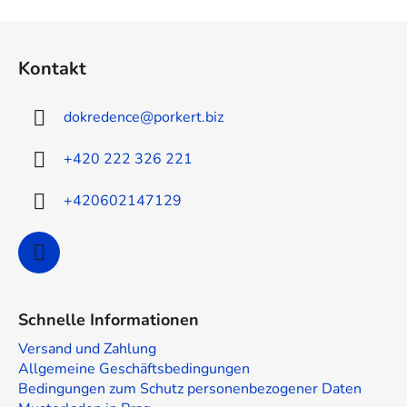
F
u
Kontakt
ß
z
dokredence
@
porkert.biz
e
i
+420 222 326 221
l
e
+420602147129
Schnelle Informationen
Versand und Zahlung
Allgemeine Geschäftsbedingungen
Bedingungen zum Schutz personenbezogener Daten