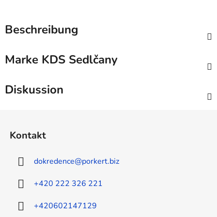
Beschreibung
Marke
KDS Sedlčany
Diskussion
F
u
Kontakt
ß
z
dokredence
@
porkert.biz
e
i
+420 222 326 221
l
e
+420602147129