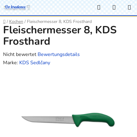
Zum
Suchen
WARE
Inhalt
springen
Startseite
/
Kochen
/
Fleischermesser 8, KDS Frosthard
Fleischermesser 8, KDS
Frosthard
Die
Nicht bewertet
Bewertungsdetails
durchschnittliche
Marke:
KDS Sedlčany
Produktbewertung
ist
0,0
von
5
Sternen.