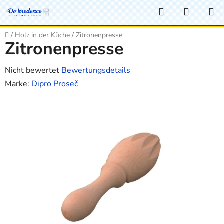
Zum
Suchen
WARE
Inhalt
springen
Startseite
/
Holz in der Küche
/
Zitronenpresse
Zitronenpresse
Die
Nicht bewertet
Bewertungsdetails
durchschnittliche
Marke:
Dipro Proseč
Produktbewertung
ist
0,0
von
5
Sternen.