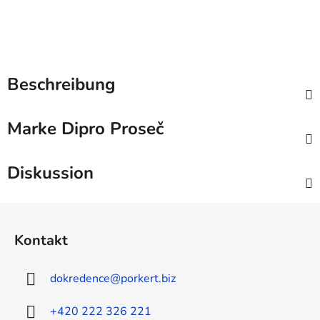
Beschreibung
Marke
Dipro Proseč
Diskussion
F
u
Kontakt
ß
z
dokredence
@
porkert.biz
e
i
+420 222 326 221