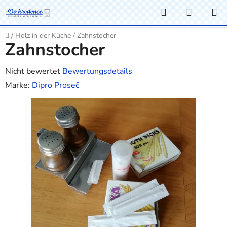
Zum
Suchen
WARE
Inhalt
springen
Startseite
/
Holz in der Küche
/
Zahnstocher
Zahnstocher
Die
Nicht bewertet
Bewertungsdetails
durchschnittliche
Marke:
Dipro Proseč
Produktbewertung
ist
0,0
von
5
Sternen.