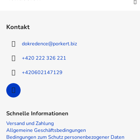
F
u
Kontakt
ß
z
dokredence
@
porkert.biz
e
i
+420 222 326 221
l
e
+420602147129
Schnelle Informationen
Versand und Zahlung
Allgemeine Geschäftsbedingungen
Bedingungen zum Schutz personenbezogener Daten