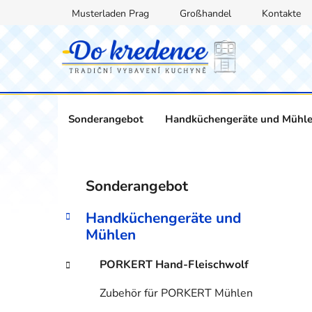
Zum
Musterladen Prag
Großhandel
Kontakte
Inhalt
springen
Sonderangebot
Handküchengeräte und Mühl
S
K
Kategorien
Sonderangebot
a
überspringen
e
t
i
Handküchengeräte und
e
t
Mühlen
g
e
o
PORKERT Hand-Fleischwolf
n
r
i
l
Zubehör für PORKERT Mühlen
e
e