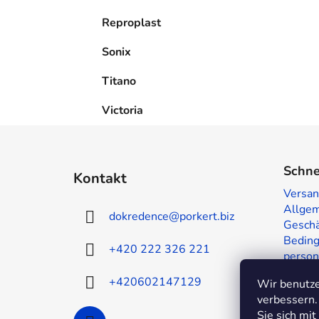
Reproplast
Sonix
Titano
Victoria
F
u
Schne
Kontakt
ß
Versan
z
Allge
dokredence
@
porkert.biz
e
Geschä
i
Beding
+420 222 326 221
person
l
Muster
e
+420602147129
Wir benutze
Kontak
verbessern.
Sie sich mi