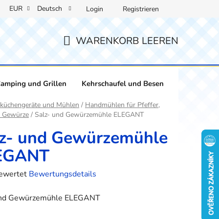
EUR
Deutsch
Login
Registrieren
WARENKORB LEEREN
WARENKORB
amping und Grillen
Kehrschaufel und Besen
Weinliebha
ite
küchengeräte und Mühlen
/
Handmühlen für Pfeffer,
d Gewürze
/
Salz- und Gewürzemühle ELEGANT
lz- und Gewürzemühle
EGANT
bewertet
Bewertungsdetails
hnittliche
und Gewürzemühle ELEGANT
tbewertung