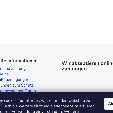
lle Informationen
Wir akzeptieren onlin
Zahlungen
d und Zahlung
meine
ftsbedingungen
ungen zum Schutz
enbezogener Daten
laden in Prag
n cookies für interne Zwecke um den webshop zu
te
Ak
 Durch die weitere Nutzung dieser Website erklären
t deren Verwendung einverstanden. Weitere