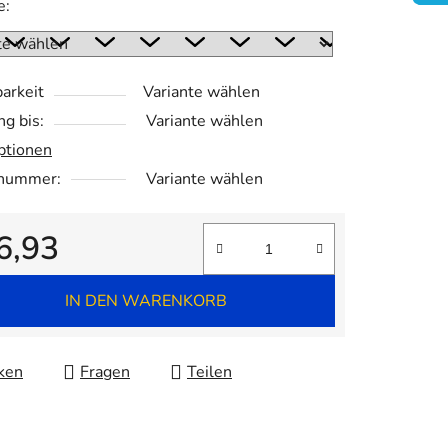
e:
arkeit
Variante wählen
.
ng bis:
Variante wählen
ptionen
lnummer:
Variante wählen
6,93
fspreis:
IN DEN WARENKORB
ken
Fragen
Teilen