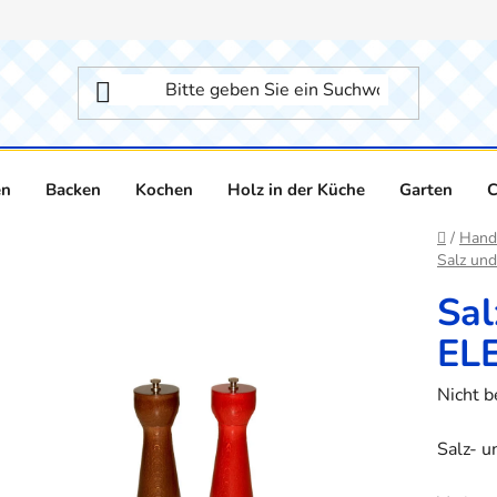
en
Backen
Kochen
Holz in der Küche
Garten
C
Startse
/
Hand
Salz un
Sa
EL
Die
Nicht 
durchsc
Salz- 
Produk
ist