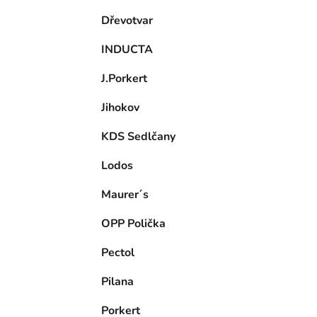
Dřevotvar
INDUCTA
J.Porkert
Jihokov
KDS Sedlčany
Lodos
Maurer´s
OPP Polička
Pectol
Pilana
Porkert