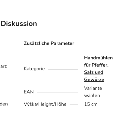
Diskussion
Zusätzliche Parameter
Handmühlen
für Pfeffer,
warz
Kategorie
Salz und
Gewürze
Variante
EAN
wählen
rden
Výška/Height/Höhe
15 cm