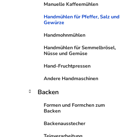
n
i
Manuelle Kaffeemühlen
s
Handmühlen für Pfeffer, Salz und
t
Gewürze
e
Handmohnmühlen
Handmühlen für Semmelbrösel,
Nüsse und Gemüse
Hand-Fruchtpressen
Andere Handmaschinen
Backen
Formen und Formchen zum
Backen
Backenausstecher
Teigverarbeitung