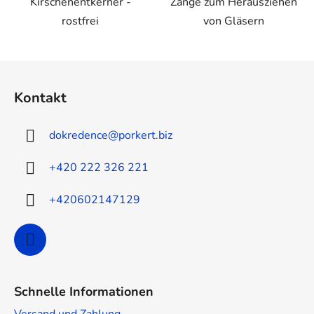
Kirschenentkerner -
Zange zum Herausziehen
rostfrei
von Gläsern
F
u
Kontakt
ß
z
dokredence
@
porkert.biz
e
i
+420 222 326 221
l
e
+420602147129
Schnelle Informationen