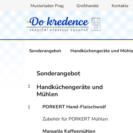
Zum
Musterladen Prag
Großhandel
Kontakte
Inhalt
springen
Sonderangebot
Handküchengeräte und Mühl
S
K
Kategorien
Sonderangebot
a
überspringen
e
t
i
Handküchengeräte und
e
t
Mühlen
g
e
o
PORKERT Hand-Fleischwolf
n
r
i
l
Zubehör für PORKERT Mühlen
e
e
n
i
Manuelle Kaffeemühlen