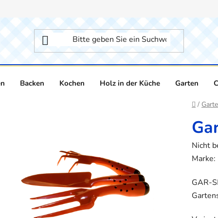
en
Backen
Kochen
Holz in der Küche
Garten
C
Startse
/
Gart
Gar
Die
Nicht 
durchsc
Marke:
Produk
GAR-SE
ist
Garten
0,0
von