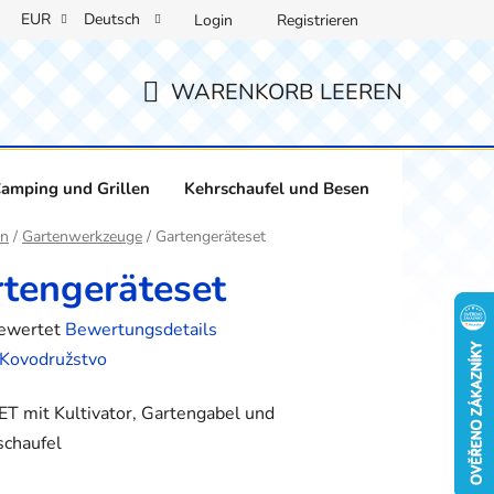
EUR
Deutsch
Login
Registrieren
WARENKORB LEEREN
WARENKORB
amping und Grillen
Kehrschaufel und Besen
Weinliebha
ite
en
/
Gartenwerkzeuge
/
Gartengeräteset
tengeräteset
bewertet
Bewertungsdetails
hnittliche
Kovodružstvo
tbewertung
T mit Kultivator, Gartengabel und
schaufel