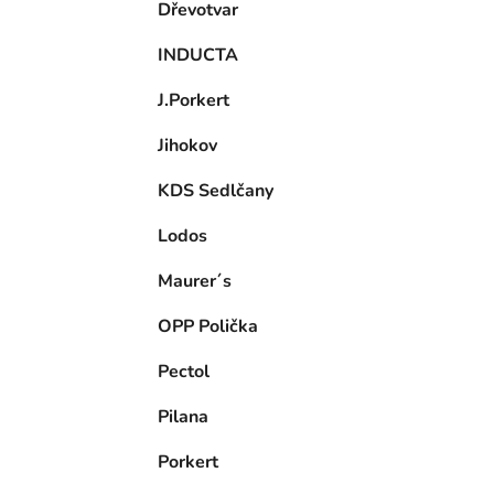
Dřevotvar
INDUCTA
J.Porkert
Jihokov
KDS Sedlčany
Lodos
Maurer´s
OPP Polička
Pectol
Pilana
Porkert