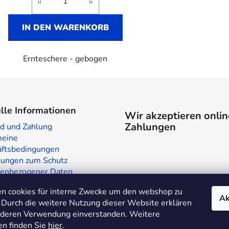
IN DEN WARENKORB
Ernteschere - gebogen
lle Informationen
Wir akzeptieren onlin
Zahlungen
d und Zahlung
meine
ftsbedingungen
ungen zum Schutz
enbezogener Daten
laden in Prag
n cookies für interne Zwecke um den webshop zu
te
Ak
 Durch die weitere Nutzung dieser Website erklären
t deren Verwendung einverstanden. Weitere
en finden Sie
hier
.