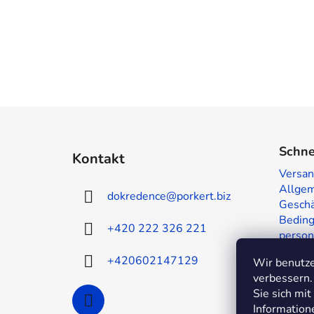
F
u
Schne
Kontakt
ß
Versan
z
Allge
dokredence
@
porkert.biz
e
Geschä
i
Beding
+420 222 326 221
person
l
Muster
e
+420602147129
Wir benutze
Kontak
verbessern.
Sie sich mi
Information