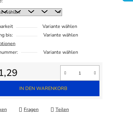
e:
.
arkeit
Variante wählen
ng bis:
Variante wählen
ptionen
lnummer:
Variante wählen
1,29
fspreis:
IN DEN WARENKORB
ken
Fragen
Teilen