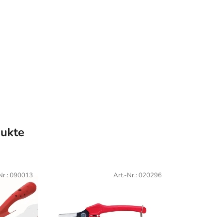
dukte
Nr.:
090013
Art.-Nr.:
020296