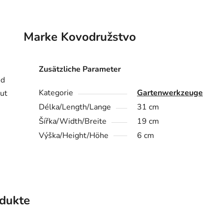
Marke
Kovodružstvo
Zusätzliche Parameter
nd
Kategorie
Gartenwerkzeuge
ut
Délka/Length/Lange
31 cm
Šířka/Width/Breite
19 cm
Výška/Height/Höhe
6 cm
dukte