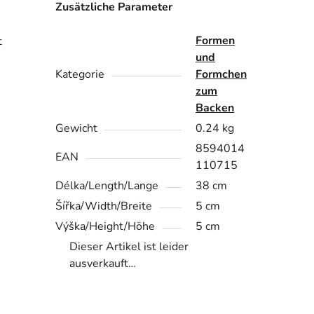
Zusätzliche Parameter
Formen
t
und
Kategorie
Formchen
zum
Backen
Gewicht
0.24 kg
8594014
EAN
110715
Délka/Length/Lange
38 cm
Šířka/Width/Breite
5 cm
Výška/Height/Höhe
5 cm
Dieser Artikel ist leider
ausverkauft…