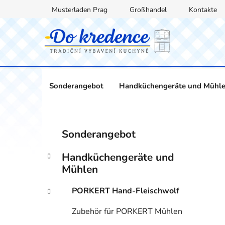
Zum
Musterladen Prag
Großhandel
Kontakte
Inhalt
springen
Sonderangebot
Handküchengeräte und Mühl
S
K
Kategorien
Sonderangebot
a
überspringen
e
t
i
Handküchengeräte und
e
t
Mühlen
g
e
o
PORKERT Hand-Fleischwolf
n
r
i
l
Zubehör für PORKERT Mühlen
e
e