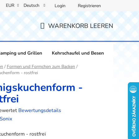
EUR
Deutsch
Login
Registrieren
WARENKORB LEEREN
WARENKORB
amping und Grillen
Kehrschaufel und Besen
Weinliebha
ite
en
/
Formen und Formchen zum Backen
/
chenform - rostfrei
igskuchenform -
tfrei
bewertet
Bewertungsdetails
hnittliche
Sonix
tbewertung
uchenform - rostfrei