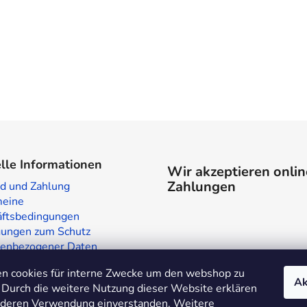
lle Informationen
Wir akzeptieren onlin
Zahlungen
d und Zahlung
meine
ftsbedingungen
ungen zum Schutz
enbezogener Daten
laden in Prag
n cookies für interne Zwecke um den webshop zu
te
Ak
 Durch die weitere Nutzung dieser Website erklären
t deren Verwendung einverstanden. Weitere