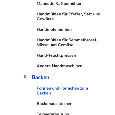
n
i
Manuelle Kaffeemühlen
s
Handmühlen für Pfeffer, Salz und
t
Gewürze
e
Handmohnmühlen
Handmühlen für Semmelbrösel,
Nüsse und Gemüse
Hand-Fruchtpressen
Andere Handmaschinen
Backen
Formen und Formchen zum
Backen
Backenausstecher
Teigverarbeitung