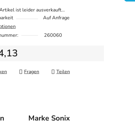
Artikel ist leider ausverkauft…
arkeit
Auf Anfrage
ptionen
.
lnummer:
260060
4,13
fspreis:
ken
Fragen
Teilen
on
Marke
Sonix