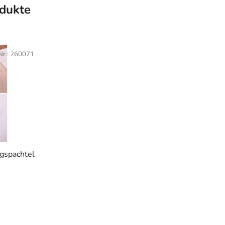
dukte
Nr.:
260071
gspachtel