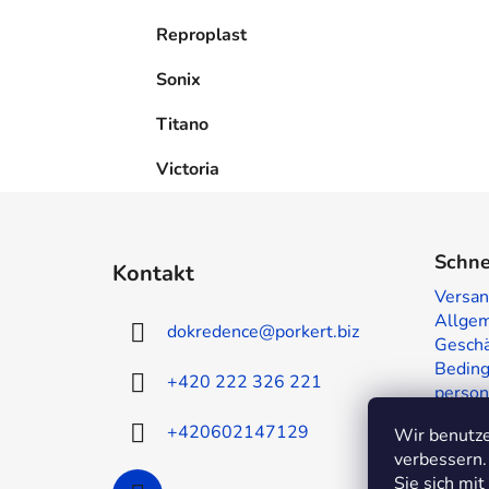
Reproplast
Sonix
Titano
Victoria
F
u
Schne
Kontakt
ß
Versan
z
Allge
dokredence
@
porkert.biz
e
Geschä
i
Beding
+420 222 326 221
person
l
Muster
e
+420602147129
Wir benutze
Kontak
verbessern.
Sie sich mi