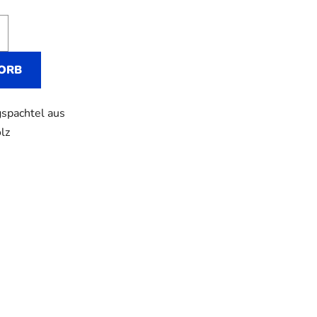
ORB
gspachtel aus
lz