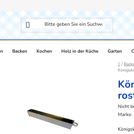
en
Backen
Kochen
Holz in der Küche
Garten
C
Startse
/
Back
Königsku
Kön
ros
Die
Nicht 
durchsc
Marke:
Produk
Königsk
ist