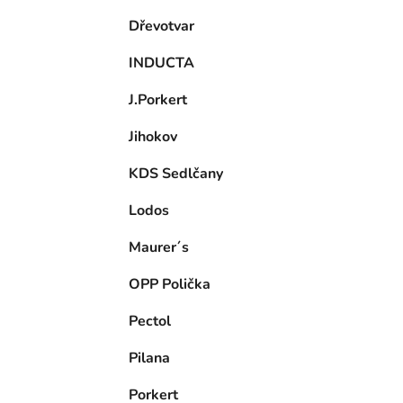
Dřevotvar
INDUCTA
J.Porkert
Jihokov
KDS Sedlčany
Lodos
Maurer´s
OPP Polička
Pectol
Pilana
Porkert