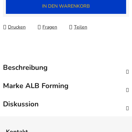
Verkaufspreis:
IN DEN WARENKORB
Drucken
Fragen
Teilen
Beschreibung
Marke
ALB Forming
Diskussion
F
u
Kontakt