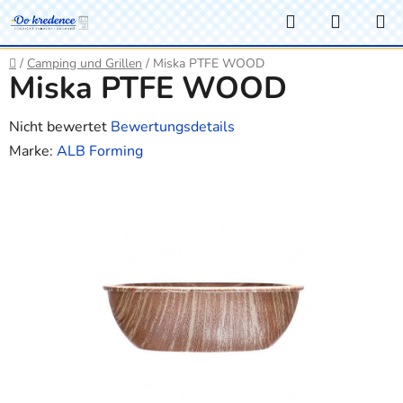
Zum
Suchen
WARE
Inhalt
springen
Startseite
/
Camping und Grillen
/
Miska PTFE WOOD
Miska PTFE WOOD
Die
Nicht bewertet
Bewertungsdetails
durchschnittliche
Marke:
ALB Forming
Produktbewertung
ist
0,0
von
5
Sternen.