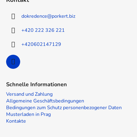
ß
z
dokredence
@
porkert.biz
e
i
+420 222 326 221
l
e
+420602147129
Schnelle Informationen
Versand und Zahlung
Allgemeine Geschäftsbedingungen
Bedingungen zum Schutz personenbezogener Daten
Musterladen in Prag
Kontakte