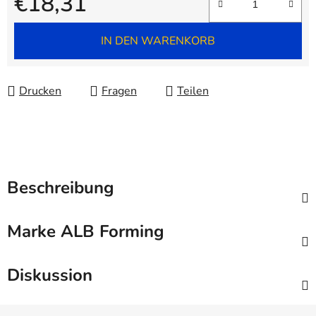
€18,31
Verkaufspreis:
IN DEN WARENKORB
Drucken
Fragen
Teilen
Beschreibung
Marke
ALB Forming
Diskussion
F