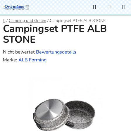
Zum
Suchen
WARE
Inhalt
springen
Startseite
/
Camping und Grillen
/
Campingset PTFE ALB STONE
Campingset PTFE ALB
STONE
Die
Nicht bewertet
Bewertungsdetails
durchschnittliche
Marke:
ALB Forming
Produktbewertung
ist
0,0
von
5
Sternen.