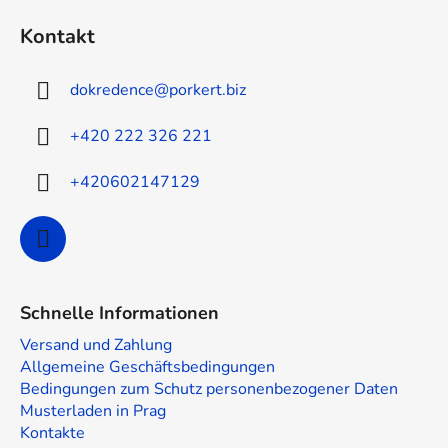
u
Kontakt
ß
z
dokredence
@
porkert.biz
e
i
+420 222 326 221
l
e
+420602147129
Schnelle Informationen
Versand und Zahlung
Allgemeine Geschäftsbedingungen
Bedingungen zum Schutz personenbezogener Daten
Musterladen in Prag
Kontakte