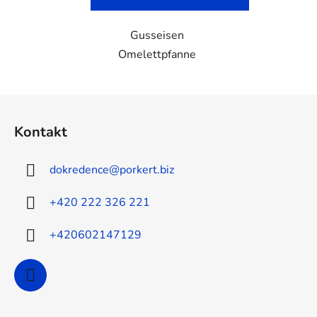
Gusseisen
Omelettpfanne
F
u
Kontakt
ß
z
dokredence
@
porkert.biz
e
i
+420 222 326 221
l
e
+420602147129