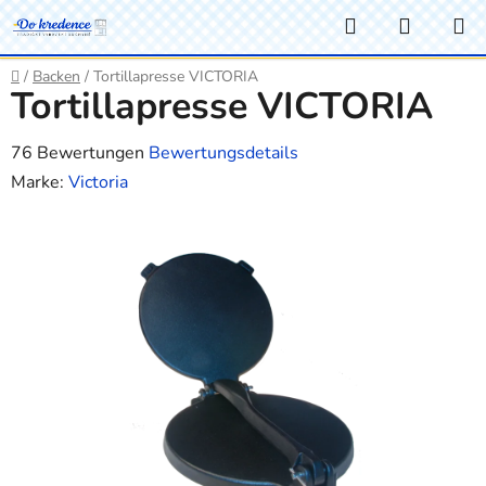
Zum
Suchen
WARE
Inhalt
springen
Startseite
/
Backen
/
Tortillapresse VICTORIA
Tortillapresse VICTORIA
Die
76 Bewertungen
Bewertungsdetails
durchschnittliche
Marke:
Victoria
Produktbewertung
ist
2,7
von
5
Sternen.