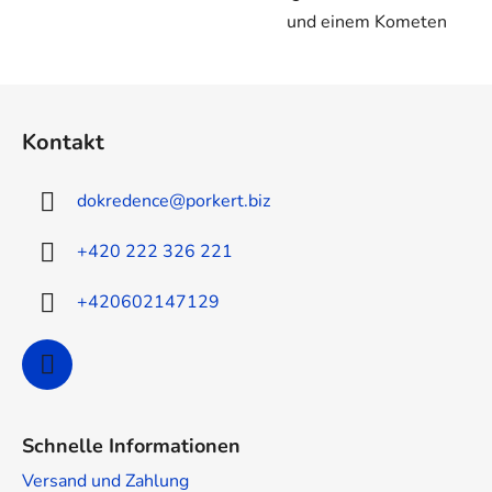
und einem Kometen
F
u
Kontakt
ß
z
dokredence
@
porkert.biz
e
i
+420 222 326 221
l
e
+420602147129
Schnelle Informationen
Versand und Zahlung