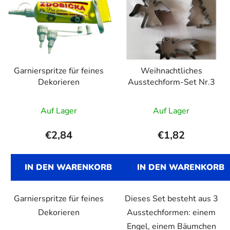
Garnierspritze für feines
Weihnachtliches
Dekorieren
Ausstechform-Set Nr.3
Die
Auf Lager
Auf Lager
durchschnittlic
Produktbewert
€2,84
€1,82
ist
5,0
IN DEN WARENKORB
IN DEN WARENKORB
von
5
Garnierspritze für feines
Dieses Set besteht aus 3
Sternen.
Dekorieren
Ausstechformen: einem
Engel, einem Bäumchen