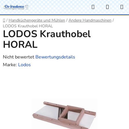
Zum
Suchen
WARE
Inhalt
springen
Startseite
/
Handküchengeräte und Mühlen
/
Andere Handmaschinen
/
LODOS Krauthobel HORAL
LODOS Krauthobel
HORAL
Die
Nicht bewertet
Bewertungsdetails
durchschnittliche
Marke:
Lodos
Produktbewertung
ist
0,0
von
5
Sternen.