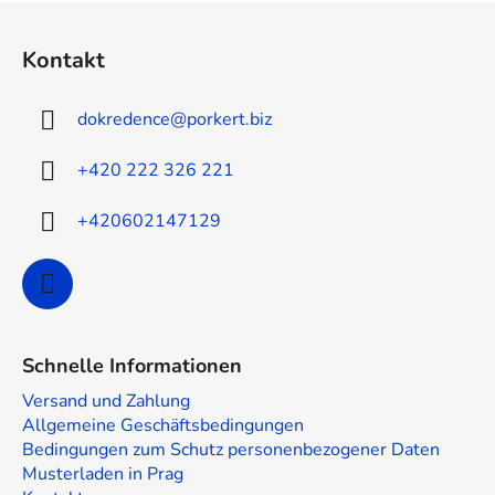
F
u
Kontakt
ß
z
dokredence
@
porkert.biz
e
i
+420 222 326 221
l
e
+420602147129
Schnelle Informationen
Versand und Zahlung
Allgemeine Geschäftsbedingungen
Bedingungen zum Schutz personenbezogener Daten
Musterladen in Prag